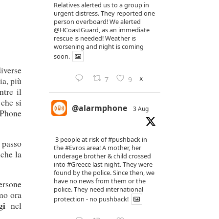
Relatives alerted us to a group in
urgent distress. They reported one
person overboard! We alerted
@HCoastGuard
, as an immediate
rescue is needed! Weather is
worsening and night is coming
soon.
diverse
X
7
9
ia, più
tre il
 che si
@alarmphone
3 Aug
 Phone
3 people at risk of
#pushback
in
l passo
the
#Evros
area! A mother, her
iche la
underage brother & child crossed
into
#Greece
last night. They were
found by the police. Since then, we
have no news from them or the
ersone
police. They need international
amo ora
protection - no pushback!
agi
nel