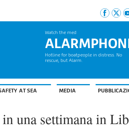
Watch the med
ALARMPHON
Hotline for boatpeople in distress. No
rescue, but Alarm.
SAFETY AT SEA
MEDIA
PUBBLICAZI
 in una settimana in Lib