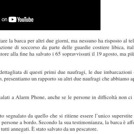
are la barca per altri due giorni, ma nessuno ha risposto al te
ione di soccorso da parte delle guardie costiere libica, ital
ore alla fine ha salvato i 65 sopravvissuti il 19 agosto, ma pi
ettagliata di questi primi due naufragi, le due imbarcazioni 
o, presentiamo un rapporto su altri due naufragi che abbiamo 
nalati a Alarm Phone, anche se le persone in difficoltà non c
o segnalato da quello che si ritiene essere l’unico superstite
 persone a bordo. Secondo la sua testimonianza, la barca è af
o tutti annegati. È stato salvato da un pescatore.