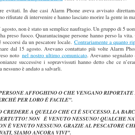
ere evitati. In due casi Alarm Phone aveva avvisato direttam
o rifiutate di intervenire e hanno lasciato morire la gente in ma
 17 agosto, non è stato un semplice naufragio. Un gruppo di 5 uo
a ha preso fuoco. Quarantacinque persone hanno perso la vita.
é soccorsi da un pescatore locale.
Contrariamente a quanto rip
 mare dal 15 agosto. Avevano contattato più volte Alarm Pho
 reso noto
nel nostro ultimo comunicato
. Avevamo segnalato 
onianze successive i sopravvissuti hanno detto che ce n’era
a nessuno è andato a salvarli.
 PERSONE AFFOGHINO O CHE VENGANO RIPORTATE 
PERCHÉ PER LORO È FACILE”.
O CREDERE A QUELLO CHE CI È SUCCESSO. LA BARC
PERTUTTO! NON È VENUTO NESSUNO! QUALCHE NA
ON È VENUTO NESSUNO. GRAZIE AL PESCATORE CHE
VATI, SIAMO ANCORA VIVI”.