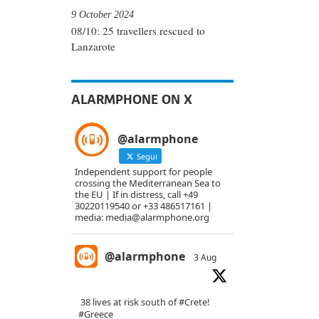
9 October 2024
08/10: 25 travellers rescued to
Lanzarote
ALARMPHONE ON X
@alarmphone
Segui
Independent support for people
crossing the Mediterranean Sea to
the EU | If in distress, call +49
30220119540 or +33 486517161 |
media: media@alarmphone.org
@alarmphone
3 Aug
38 lives at risk south of
#Crete
!
#Greece