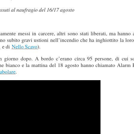
ssuti al naufragio del 16/17 agosto
vamente messi in carcere, altri sono stati liberati, ma hanno
 subito gravi ustioni nell’incendio che ha inghiottito la lor
i
e di
Nello Scavo
).
n giorno dopo. A bordo c’erano circa 95 persone, di cui s
ne bianco e la mattina del 18 agosto hanno chiamato Alarm 
tubolare
.