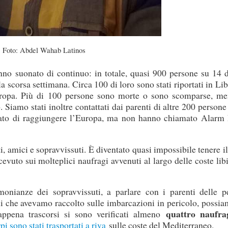
Foto: Abdel Wahab Latinos
hanno suonato di continuo: in totale, quasi 900 persone su 14 
corsa settimana. Circa 100 di loro sono stati riportati in Lib
opa. Più di 100 persone sono morte o sono scomparse, men
 Siamo stati inoltre contattati dai parenti di altre 200 persone
rcato di raggiungere l’Europa, ma non hanno chiamato Alarm
i, amici e sopravvissuti. È diventato quasi impossibile tenere i
evuto sui molteplici naufragi avvenuti al largo delle coste lib
monianze dei sopravvissuti, a parlare con i parenti delle p
ni che avevamo raccolto sulle imbarcazioni in pericolo, possi
quattro naufr
appena trascorsi si sono verificati almeno
pi sono stati trasportati a riva
sulle coste del Mediterraneo.