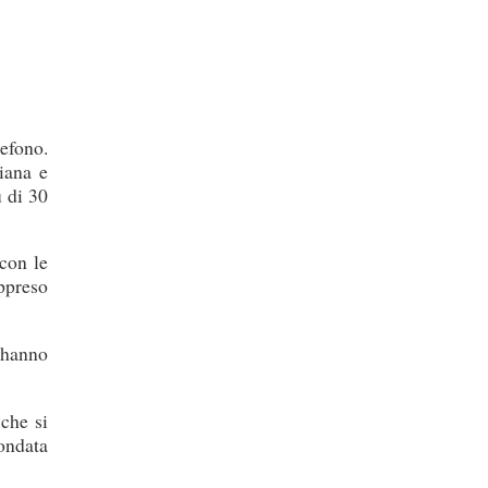
lefono.
iana e
ù di 30
con le
appreso
i hanno
 che si
fondata