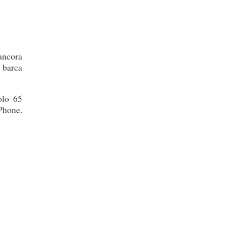
 ancora
o barca
olo 65
Phone.