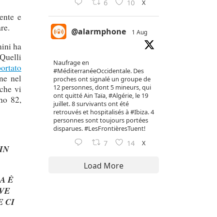
X
6
10
ente e
re.
@alarmphone
1 Aug
mini ha
 Quelli
Naufrage en
ortato
#MéditerranéeOccidentale
. Des
ne nel
proches ont signalé un groupe de
12 personnes, dont 5 mineurs, qui
che vi
ont quitté Ain Taïa,
#Algérie
, le 19
no 82,
juillet. 8 survivants ont été
retrouvés et hospitalisés à
#Ibiza
. 4
personnes sont toujours portées
disparues.
#LesFrontièresTuent
!
X
7
14
IN
Load More
A È
VE
 CI