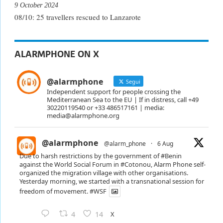
9 October 2024
08/10: 25 travellers rescued to Lanzarote
ALARMPHONE ON X
@alarmphone
Segui
Independent support for people crossing the
Mediterranean Sea to the EU | If in distress, call +49
30220119540 or +33 486517161 | media:
media@alarmphone.org
@alarmphone
@alarm_phone
·
6 Aug
Due to harsh restrictions by the government of
#Benin
against the World Social Forum in
#Cotonou
, Alarm Phone self-
organized the migration village with other organisations.
Yesterday morning, we started with a transnational session for
freedom of movement.
#WSF
X
4
14