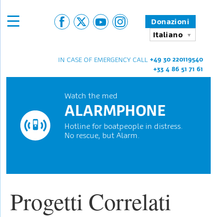
Donazioni
Italiano
+49 30 220119540
IN CASE OF EMERGENCY CALL
+33 4 86 51 71 61
Watch the med
ALARMPHONE
Hotline for boatpeople in distress.
No rescue, but Alarm.
Progetti Correlati