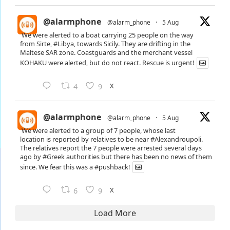
@alarmphone
@alarm_phone
·
5 Aug
We were alerted to a boat carrying 25 people on the way
from Sirte,
#Libya
, towards Sicily. They are drifting in the
Maltese SAR zone. Coastguards and the merchant vessel
KOHAKU were alerted, but do not react. Rescue is urgent!
X
4
9
@alarmphone
@alarm_phone
·
5 Aug
We were alerted to a group of 7 people, whose last
location is reported by relatives to be near
#Alexandroupoli
.
The relatives report the 7 people were arrested several days
ago by
#Greek
authorities but there has been no news of them
since. We fear this was a
#pushback
!
X
6
9
Load More