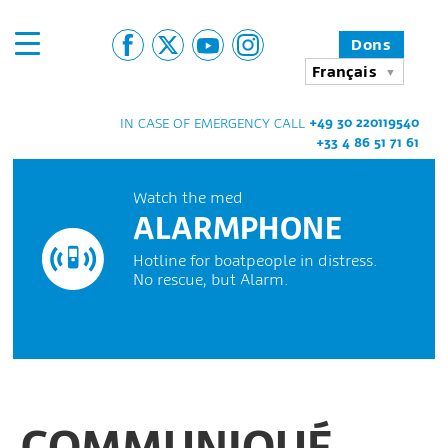
Dons
Français
+49 30 220119540
IN CASE OF EMERGENCY CALL
+33 4 86 51 71 61
Watch the med
ALARMPHONE
Hotline for boatpeople in distress.
No rescue, but Alarm.
COMMUNIQUÉ