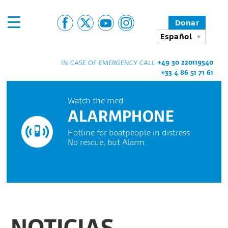
Donar
Español
+49 30 220119540
IN CASE OF EMERGENCY CALL
+33 4 86 51 71 61
Watch the med
ALARMPHONE
Hotline for boatpeople in distress.
No rescue, but Alarm.
NOTICIAS