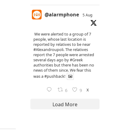
@alarmphone
5 Aug
We were alerted to a group of 7
people, whose last location is
reported by relatives to be near
#Alexandroupoli
. The relatives
report the 7 people were arrested
several days ago by
#Greek
authorities but there has been no
news of them since. We fear this
was a
#pushback
!
X
6
9
Load More