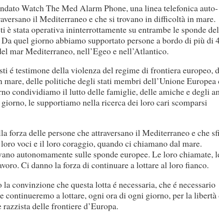
ondato Watch The Med Alarm Phone, una linea telefonica auto-
raversano il Mediterraneo e che si trovano in difficoltà in mare
visti è stata operativa ininterrottamente su entrambe le sponde del
7. Da quel giorno abbiamo supportato persone a bordo di più di
i del mar Mediterraneo, nell’Egeo e nell’Atlantico.
visti é testimone della violenza del regime di frontiera europeo, d
n mare, delle politiche degli stati membri dell’Unione Europea
no condividiamo il lutto delle famiglie, delle amiche e degli a
giorno, le supportiamo nella ricerca dei loro cari scomparsi
la forza delle persone che attraversano il Mediterraneo e che s
 loro voci e il loro coraggio, quando ci chiamano dal mare.
vano autonomamente sulle sponde europee. Le loro chiamate, l
lavoro. Ci danno la forza di continuare a lottare al loro fianco.
o la convinzione che questa lotta é necessaria, che é necessario
 continueremo a lottare, ogni ora di ogni giorno, per la libertà 
e razzista delle frontiere d’Europa.