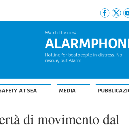
Watch the med
ALARMPHON
Hotline for boatpeople in distress. No
rescue, but Alarm.
SAFETY AT SEA
MEDIA
PUBBLICAZI
ibertà di movimento dal