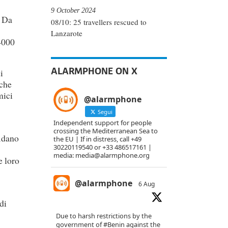
9 October 2024
. Da
08/10: 25 travellers rescued to
Lanzarote
 4000
ALARMPHONE ON X
i
 che
mici
@alarmphone
Segui
Independent support for people
crossing the Mediterranean Sea to
fidano
the EU | If in distress, call +49
30220119540 or +33 486517161 |
media: media@alarmphone.org
e loro
@alarmphone
6 Aug
di
Due to harsh restrictions by the
government of
#Benin
against the