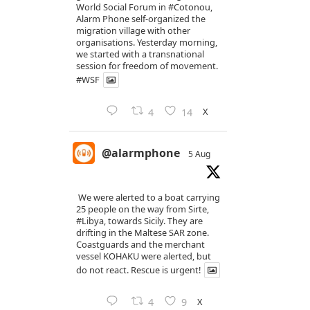
World Social Forum in
#Cotonou
,
Alarm Phone self-organized the
migration village with other
organisations. Yesterday morning,
we started with a transnational
session for freedom of movement.
#WSF
X
4
14
@alarmphone
5 Aug
We were alerted to a boat carrying
25 people on the way from Sirte,
#Libya
, towards Sicily. They are
drifting in the Maltese SAR zone.
Coastguards and the merchant
vessel KOHAKU were alerted, but
do not react. Rescue is urgent!
X
4
9