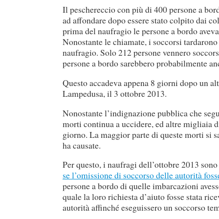
Il peschereccio con più di 400 persone a bord
ad affondare dopo essere stato colpito dai co
prima del naufragio le persone a bordo avevan
Nonostante le chiamate, i soccorsi tardarono 
naufragio. Solo 212 persone vennero soccorse,
persone a bordo sarebbero probabilmente anc
Questo accadeva appena 8 giorni dopo un alt
Lampedusa, il 3 ottobre 2013.
Nonostante l’indignazione pubblica che seguí 
morti continua a uccidere, ed altre migliaia 
giorno. La maggior parte di queste morti si s
ha causate.
Per questo, i naufragi dell’ottobre 2013 sono
se l’omissione di soccorso delle autorità fos
persone a bordo di quelle imbarcazioni avess
quale la loro richiesta d’aiuto fosse stata ric
autorità affinché eseguissero un soccorso te