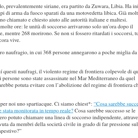
o, prevalentemente siriane, era partito da Zuwara, Libia. Ha in
lpi di arma da fuoco sparati da una motovedetta libica. Già molt
o chiamato e chiesto aiuto alle autorità italiane e maltesi.
molte ore: le unità di soccorso arrivarono solo un’ora dopo il
 mentre 268 morirono. Se non si fossero ritardati i soccorsi, tu
ora vive.
ro naufragio, in cui 368 persone annegarono a poche miglia da
questi naufragi, il violento regime di frontiera colpevole di q
di persone sono state assassinate nel Mar Mediterraneo da quel
arebbe potuta evitare con l’abolizione del regime di frontiera c
 per noi uno spartiacque. Ci siamo chiest*:
“Cosa sarebbe succ
se stata monitorata in tempo reale?
Cosa sarebbe successo se le
ero potuto chiamare una linea di soccorso indipendente, attrave
evuta da membri della società civile in grado di far pressione sul
mpestivo?”