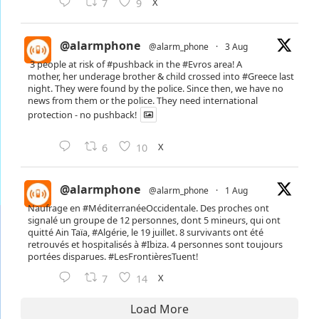
X
7
9
@alarmphone
@alarm_phone
·
3 Aug
3 people at risk of
#pushback
in the
#Evros
area! A
mother, her underage brother & child crossed into
#Greece
last
night. They were found by the police. Since then, we have no
news from them or the police. They need international
protection - no pushback!
X
6
10
@alarmphone
@alarm_phone
·
1 Aug
Naufrage en
#MéditerranéeOccidentale
. Des proches ont
signalé un groupe de 12 personnes, dont 5 mineurs, qui ont
quitté Ain Taïa,
#Algérie
, le 19 juillet. 8 survivants ont été
retrouvés et hospitalisés à
#Ibiza
. 4 personnes sont toujours
portées disparues.
#LesFrontièresTuent
!
X
7
14
Load More