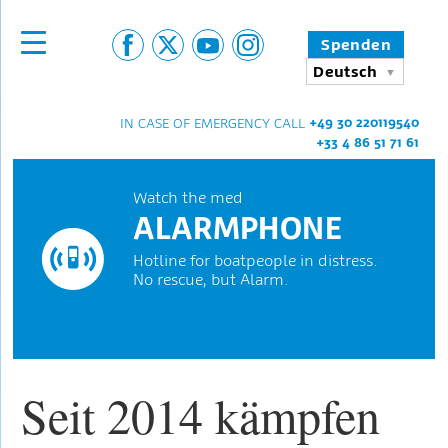
Spenden
Deutsch
+49 30 220119540
IN CASE OF EMERGENCY CALL
+33 4 86 51 71 61
Watch the med
ALARMPHONE
Hotline for boatpeople in distress.
No rescue, but Alarm.
Seit 2014 kämpfen