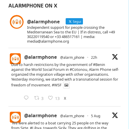
ALARMPHONE ON X
@alarmphone
Segui
Independent support for people crossing the
Mediterranean Sea to the EU | If in distress, call +49
30220119540 or +33 486517161 | media:
media@alarmphone.org
@alarmphone
@alarm_phone
·
22h
Due to harsh restrictions by the government of
#Benin
against the World Social Forum in
#Cotonou
, Alarm Phone self-
organized the migration village with other organisations.
Yesterday morning, we started with a transnational session for
freedom of movement.
#WSF
X
3
13
@alarmphone
@alarm_phone
·
5 Aug
We were alerted to a boat carrying 25 people on the way
from Sirte,
#Libya
, towards Sicily. They are drifting in the