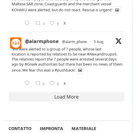
Maltese SAR zone. Coastguards and the merchant vessel
KOHAKU were alerted, but do not react. Rescue is urgent!
X
4
9
@alarmphone
@alarm_phone
·
5 Aug
We were alerted to a group of 7 people, whose last
location is reported by relatives to be near
#Alexandroupoli
.
The relatives report the 7 people were arrested several days
ago by
#Greek
authorities but there has been no news of them
since. We fear this was a
#pushback
!
X
6
8
Load More
CONTATTO
IMPRONTA
MATERIALE