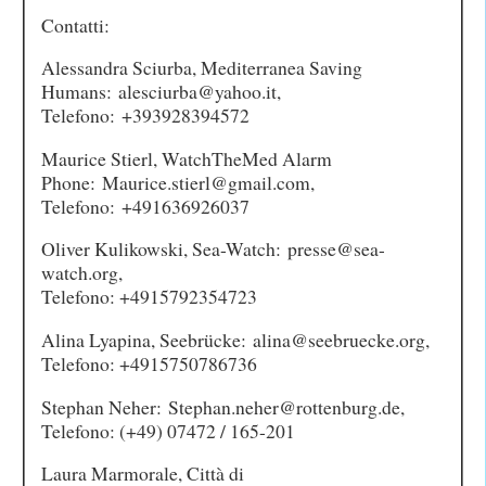
Contatti:
Alessandra Sciurba, Mediterranea Saving
Humans: alesciurba@yahoo.it,
Telefono: +393928394572
Maurice Stierl, WatchTheMed Alarm
Phone: Maurice.stierl@gmail.com,
Telefono: +491636926037
Oliver Kulikowski, Sea-Watch: presse@sea-
watch.org,
Telefono: +4915792354723
Alina Lyapina, Seebrücke: alina@seebruecke.org,
Telefono: +4915750786736
Stephan Neher: Stephan.neher@rottenburg.de,
Telefono: (+49) 07472 / 165-201
Laura Marmorale, Città di