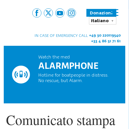
Donazioni
Italiano
+49 30 220119540
IN CASE OF EMERGENCY CALL
+33 4 86 51 71 61
Watch the med
ALARMPHONE
Hotline for boatpeople in distress.
No rescue, but Alarm.
Comunicato stampa