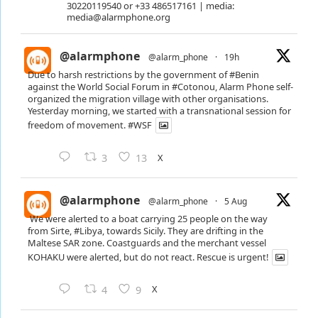
30220119540 or +33 486517161 | media:
media@alarmphone.org
@alarmphone
@alarm_phone
·
19h
Due to harsh restrictions by the government of
#Benin
against the World Social Forum in
#Cotonou
, Alarm Phone self-
organized the migration village with other organisations.
Yesterday morning, we started with a transnational session for
freedom of movement.
#WSF
X
3
13
@alarmphone
@alarm_phone
·
5 Aug
We were alerted to a boat carrying 25 people on the way
from Sirte,
#Libya
, towards Sicily. They are drifting in the
Maltese SAR zone. Coastguards and the merchant vessel
KOHAKU were alerted, but do not react. Rescue is urgent!
X
4
9