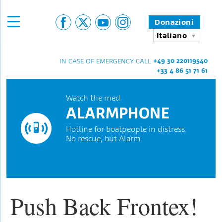
Donazioni
Italiano
+49 30 220119540
IN CASE OF EMERGENCY CALL
+33 4 86 51 71 61
Watch the med
ALARMPHONE
Hotline for boatpeople in distress.
No rescue, but Alarm.
Push Back Frontex!