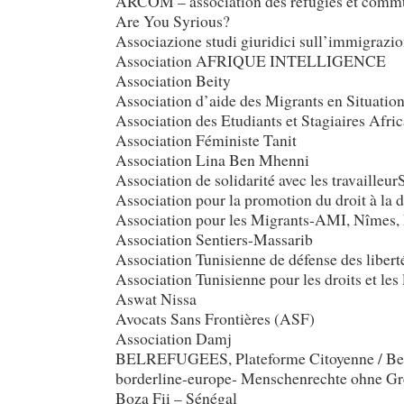
ARCOM – association des réfugiés et comm
Are You Syrious?
Associazione studi giuridici sull’immigrazi
Association AFRIQUE INTELLIGENCE
Association Beity
Association d’aide des Migrants en Situat
Association des Etudiants et Stagiaires Afr
Association Féministe Tanit
Association Lina Ben Mhenni
Association de solidarité avec les travailleu
Association pour la promotion du droit à la
Association pour les Migrants-AMI, Nîmes,
Association Sentiers-Massarib
Association Tunisienne de défense des libert
Association Tunisienne pour les droits et les
Aswat Nissa
Avocats Sans Frontières (ASF)
Association Damj
BELREFUGEES, Plateforme Citoyenne / Be
borderline-europe- Menschenrechte ohne G
Boza Fii – Sénégal