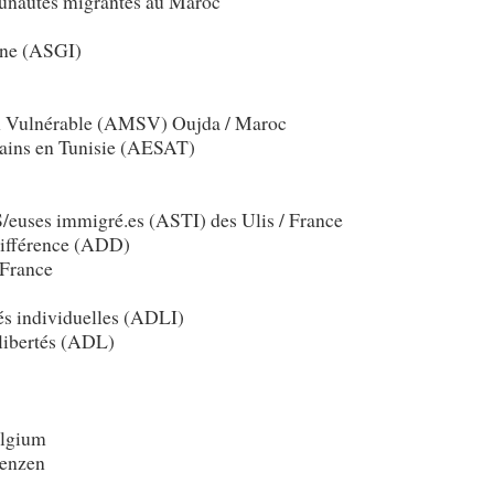
unautés migrantes au Maroc
one (ASGI)
ion Vulnérable (AMSV) Oujda / Maroc
icains en Tunisie (AESAT)
rS/euses immigré.es (ASTI) des Ulis / France
 différence (ADD)
 France
és individuelles (ADLI)
 libertés (ADL)
lgium
renzen