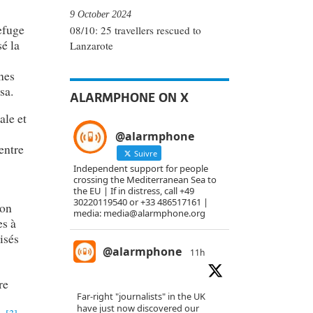
9 October 2024
efuge
08/10: 25 travellers rescued to
sé la
Lanzarote
nes
sa.
ALARMPHONE ON X
ale et
@alarmphone
entre
Suivre
Independent support for people
crossing the Mediterranean Sea to
the EU | If in distress, call +49
30220119540 or +33 486517161 |
son
media: media@alarmphone.org
es à
isés
@alarmphone
11h
re
Far-right "journalists" in the UK
have just now discovered our