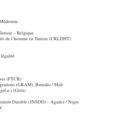
e Médenine
Tunisie – Belgique
droits de l’homme en Tunisie (CRLDHT)
 légalité
rives (FTCR)
Migrations (GRAM), Bamako / Mali
ré.e.s (Gisti)
pement Durable (JNSDD) – Agadez / Niger
V.