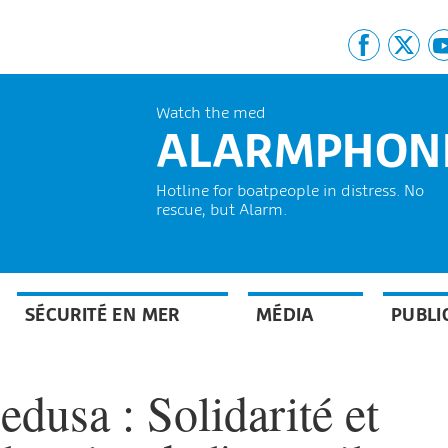
Watch the med
ALARMPHON
Hotline for boatpeople in distress. No
rescue, but Alarm.
SÉCURITÉ EN MER
MÉDIA
PUBLI
dusa : Solidarité et