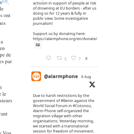
[3]
le
.
activism in support of people at risk
le
of drowning at EU borders - after us
doing so for 12 years & fully in
s ont
public view. Some investigative
nes
journalism!
Support us by donating here:
https://alarmphone.org/en/donate/
 a
 en
ppe de
X
3
7
es par
@alarmphone
6 Aug
t
e le
Due to harsh restrictions by the
usieurs
government of
#Benin
against the
World Social Forum in
#Cotonou
,
Alarm Phone self-organized the
vant
migration village with other
organisations. Yesterday morning,
we started with a transnational
session for freedom of movement.
ne Von