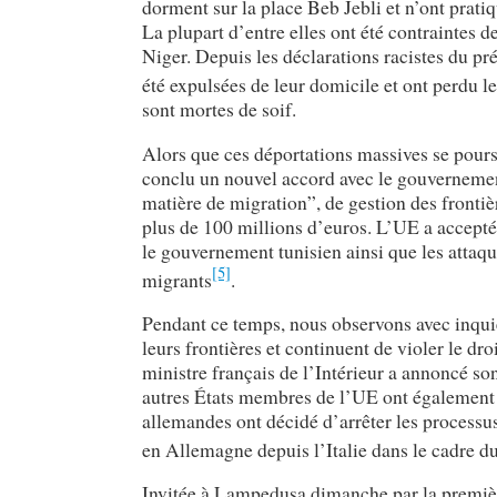
dorment sur la place Beb Jebli et n’ont prat
La plupart d’entre elles ont été contraintes d
Niger. Depuis les déclarations racistes du p
été expulsées de leur domicile et ont perdu le
sont mortes de soif.
Alors que ces déportations massives se poursu
conclu un nouvel accord avec le gouvernement
matière de migration”, de gestion des fronti
plus de 100 millions d’euros. L’UE a accept
le gouvernement tunisien ainsi que les attaqu
[5]
migrants
.
Pendant ce temps, nous observons avec inqu
leurs frontières et continuent de violer le dr
ministre français de l’Intérieur a annoncé son 
autres États membres de l’UE ont également dé
allemandes ont décidé d’arrêter les processu
en Allemagne depuis l’Italie dans le cadre d
Invitée à Lampedusa dimanche par la premiè