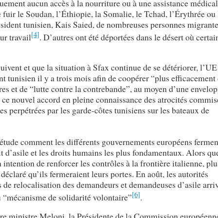
iquement aucun accès à la nourriture ou à une assistance médica
e fuir le Soudan, l’Éthiopie, la Somalie, le Tchad, l’Érythrée ou 
résident tunisien, Kais Saied, de nombreuses personnes migrante
[4]
ur travail
. D’autres ont été déportées dans le désert où certai
ivent et que la situation à Sfax continue de se détériorer, l’UE
 tunisien il y a trois mois afin de coopérer “plus efficacement
ères et de “lutte contre la contrebande”, au moyen d’une envelo
é ce nouvel accord en pleine connaissance des atrocités commis
es perpétrées par les garde-côtes tunisiens sur les bateaux de
iétude comment les différents gouvernements européens fermen
oit d’asile et les droits humains les plus fondamentaux. Alors qu
intention de renforcer les contrôles à la frontière italienne, pl
claré qu’ils fermeraient leurs portes. En août, les autorités
s de relocalisation des demandeurs et demandeuses d’asile arri
[6]
u “mécanisme de solidarité volontaire”
.
re ministre Meloni, la Présidente de la Commission européen