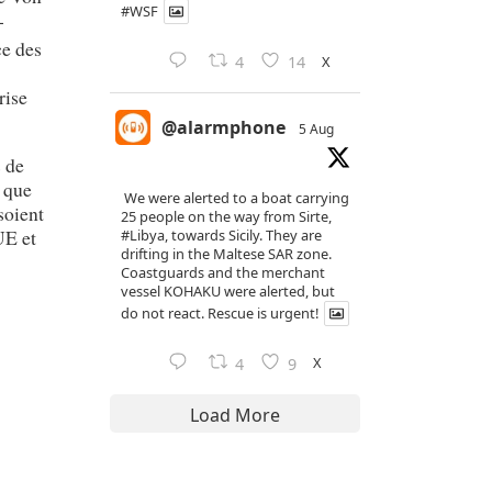
#WSF
-
ce des
X
4
14
rise
@alarmphone
5 Aug
s de
s que
We were alerted to a boat carrying
soient
25 people on the way from Sirte,
UE et
#Libya
, towards Sicily. They are
drifting in the Maltese SAR zone.
Coastguards and the merchant
vessel KOHAKU were alerted, but
do not react. Rescue is urgent!
X
4
9
Load More