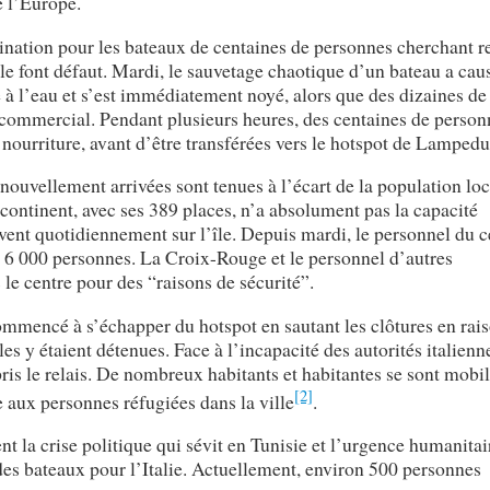
e l’Europe.
nation pour les bateaux de centaines de personnes cherchant r
île font défaut. Mardi, le sauvetage chaotique d’un bateau a cau
 à l’eau et s’est immédiatement noyé, alors que des dizaines de
 commercial. Pendant plusieurs heures, des centaines de person
i nourriture, avant d’être transférées vers le hotspot de Lampedu
nouvellement arrivées sont tenues à l’écart de la population loc
e continent, avec ses 389 places, n’a absolument pas la capacité
vent quotidiennement sur l’île. Depuis mardi, le personnel du c
 6 000 personnes. La Croix-Rouge et le personnel d’autres
le centre pour des “raisons de sécurité”.
mmencé à s’échapper du hotspot en sautant les clôtures en rai
s y étaient détenues. Face à l’incapacité des autorités italienn
 pris le relais. De nombreux habitants et habitantes se sont mobil
[2]
e aux personnes réfugiées dans la ville
.
 la crise politique qui sévit en Tunisie et l’urgence humanitai
t des bateaux pour l’Italie. Actuellement, environ 500 personnes