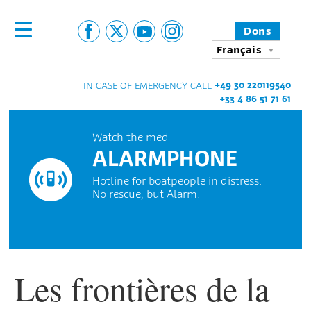
Dons
Français
+49 30 220119540
IN CASE OF EMERGENCY CALL
+33 4 86 51 71 61
Watch the med
ALARMPHONE
Hotline for boatpeople in distress.
No rescue, but Alarm.
Les frontières de la