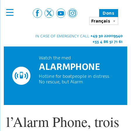
Dons
Français
+49 30 220119540
IN CASE OF EMERGENCY CALL
+33 4 86 51 71 61
Watch the med
ALARMPHONE
Hotline for boatpeople in distress.
No rescue, but Alarm.
l’Alarm Phone, trois