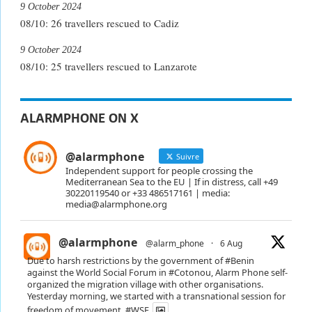
9 October 2024
08/10: 26 travellers rescued to Cadiz
9 October 2024
08/10: 25 travellers rescued to Lanzarote
ALARMPHONE ON X
@alarmphone
Suivre
Independent support for people crossing the
Mediterranean Sea to the EU | If in distress, call +49
30220119540 or +33 486517161 | media:
media@alarmphone.org
@alarmphone
@alarm_phone
·
6 Aug
Due to harsh restrictions by the government of
#Benin
against the World Social Forum in
#Cotonou
, Alarm Phone self-
organized the migration village with other organisations.
Yesterday morning, we started with a transnational session for
freedom of movement.
#WSF