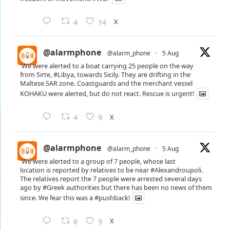
X
4
14
@alarmphone
@alarm_phone
·
5 Aug
We were alerted to a boat carrying 25 people on the way
from Sirte,
#Libya
, towards Sicily. They are drifting in the
Maltese SAR zone. Coastguards and the merchant vessel
KOHAKU were alerted, but do not react. Rescue is urgent!
X
4
9
@alarmphone
@alarm_phone
·
5 Aug
We were alerted to a group of 7 people, whose last
location is reported by relatives to be near
#Alexandroupoli
.
The relatives report the 7 people were arrested several days
ago by
#Greek
authorities but there has been no news of them
since. We fear this was a
#pushback
!
X
6
9