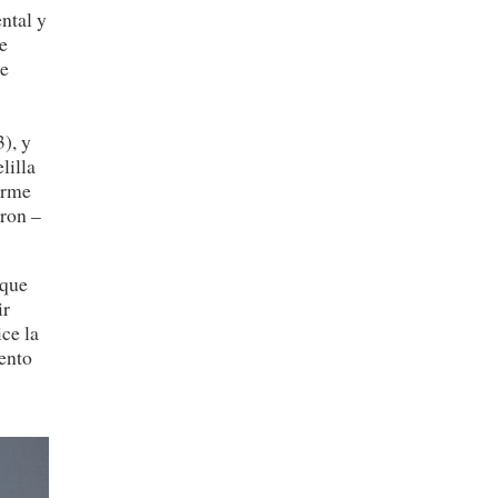
ntal y
te
de
3), y
lilla
orme
eron –
 que
ir
ce la
ento