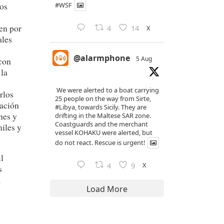
tos
#WSF
den por
X
4
14
ales
@alarmphone
5 Aug
 con
 la
We were alerted to a boat carrying
rlos
25 people on the way from Sirte,
ración
#Libya
, towards Sicily. They are
nes y
drifting in the Maltese SAR zone.
Coastguards and the merchant
miles y
vessel KOHAKU were alerted, but
do not react. Rescue is urgent!
l
X
4
9
s
a
Load More