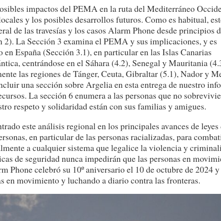
 posibles impactos del PEMA en la ruta del Mediterráneo Occide
locales y los posibles desarrollos futuros. Como es habitual, es
ral de las travesías y los casos Alarm Phone desde principios 
ón 2). La Sección 3 examina el PEMA y sus implicaciones, y es
o en España (Sección 3.1), en particular en las Islas Canarias
ántica, centrándose en el Sáhara (4.2), Senegal y Mauritania (4.
ente las regiones de Tánger, Ceuta, Gibraltar (5.1), Nador y Me
ncluir una sección sobre Argelia en esta entrega de nuestro inf
 recursos. La sección 6 enumera a las personas que no sobrevivi
tro respeto y solidaridad están con sus familias y amigues.
o este análisis regional en los principales avances de leyes
ersonas, en particular de las personas racializadas, para combat
mente a cualquier sistema que legalice la violencia y criminali
ticas de seguridad nunca impedirán que las personas en movimi
arm Phone celebró su 10º aniversario el 10 de octubre de 2024 y
 en movimiento y luchando a diario contra las fronteras.