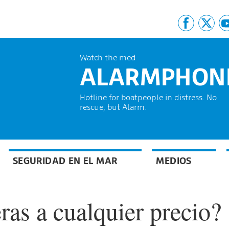
Watch the med
ALARMPHON
Hotline for boatpeople in distress. No
rescue, but Alarm.
SEGURIDAD EN EL MAR
MEDIOS
eras a cualquier precio?