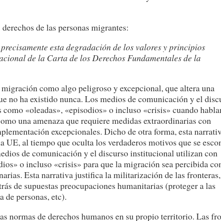
s derechos de las personas migrantes:
precisamente esta degradación de los valores y principios
dacional de la Carta de los Derechos Fundamentales de la
 migración como algo peligroso y excepcional, que altera una
que no ha existido nunca. Los medios de comunicación y el disc
os como «oleadas», «episodios» o incluso «crisis» cuando habla
 como una amenaza que requiere medidas extraordinarias con
plementación excepcionales. Dicho de otra forma, esta narrati
de la UE, al tiempo que oculta los verdaderos motivos que se esc
medios de comunicación y el discurso institucional utilizan con
ios» o incluso «crisis» para que la migración sea percibida c
ias. Esta narrativa justifica la militarización de las fronteras,
trás de supuestas preocupaciones humanitarias (proteger a las
a de personas, etc).
las normas de derechos humanos en su propio territorio. Las fr