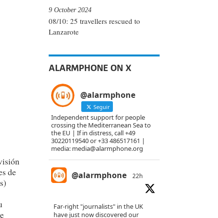
9 October 2024
08/10: 25 travellers rescued to
Lanzarote
ALARMPHONE ON X
@alarmphone
Seguir
Independent support for people
crossing the Mediterranean Sea to
the EU | If in distress, call +49
30220119540 or +33 486517161 |
media: media@alarmphone.org
visión
es de
@alarmphone
22h
s)
u
Far-right "journalists" in the UK
de
have just now discovered our