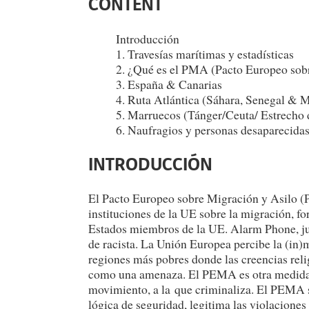
CONTENT
Introducción
1. Travesías marítimas y estadísticas
2. ¿Qué es el PMA (Pacto Europeo sob
3. España & Canarias
4. Ruta Atlántica (Sáhara, Senegal & M
5. Marruecos (Tánger/Ceuta/ Estrecho 
6. Naufragios y personas desaparecida
INTRODUCCIÓN
El Pacto Europeo sobre Migración y Asilo (
instituciones de la UE sobre la migración, f
Estados miembros de la UE. Alarm Phone, junt
de racista. La Unión Europea percibe la (in)
regiones más pobres donde las creencias relig
como una amenaza. El PEMA es otra medida má
movimiento, a la que criminaliza. El PEMA se 
lógica de seguridad, legitima las violacione