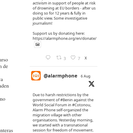
activism in support of people at risk
of drowning at EU borders - after us
doing so for 12 years & fully in
public view. Some investigative
journalism!
Support us by donating here:
https://alarmphone.org/en/donate/
X
3
7
urso
n de
@alarmphone
6 Aug
va
onden
Due to harsh restrictions by the
omo
government of
#Benin
against the
World Social Forum in
#Cotonou
,
Alarm Phone self-organized the
migration village with other
organisations. Yesterday morning,
we started with a transnational
onteras
session for freedom of movement.