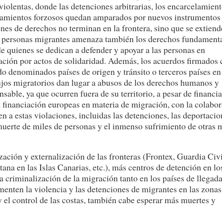
violentas, donde las detenciones arbitrarias, los encarcelamien
plazamientos forzosos quedan amparados por nuevos instrumentos
ones de derechos no terminan en la frontera, sino que se extien
as personas migrantes amenaza también los derechos fundament
de quienes se dedican a defender y apoyar a las personas en
ación por actos de solidaridad. Además, los acuerdos firmados
do denominados países de origen y tránsito o terceros países en
flujos migratorios dan lugar a abusos de los derechos humanos y
sable, ya que ocurren fuera de su territorio, a pesar de financia
la financiación europeas en materia de migración, con la colabo
en a estas violaciones, incluidas las detenciones, las deportacio
a muerte de miles de personas y el inmenso sufrimiento de otras 
ación y externalización de las fronteras (Frontex, Guardia Civi
ana en las Islas Canarias, etc.), más centros de detención en lo
a criminalización de la migración tanto en los países de llegad
enten la violencia y las detenciones de migrantes en las zonas
y el control de las costas, también cabe esperar más muertes y