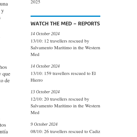
2025
 una
 y
a
WATCH THE MED – REPORTS
14 October 2024
n
13/10: 12 travellers rescued by
Salvamento Maritimo in the Western
Med
chos
14 October 2024
y que
13/10: 159 travellers rescued to El
to de
Hierro
13 October 2024
12/10: 20 travellers rescued by
Salvamento Maritimo in the Western
Med
e
tos
9 October 2024
ntía
08/10: 26 travellers rescued to Cadiz