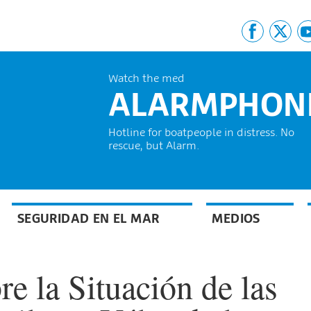
Watch the med
ALARMPHON
Hotline for boatpeople in distress. No
rescue, but Alarm.
SEGURIDAD EN EL MAR
MEDIOS
 la Situación de las