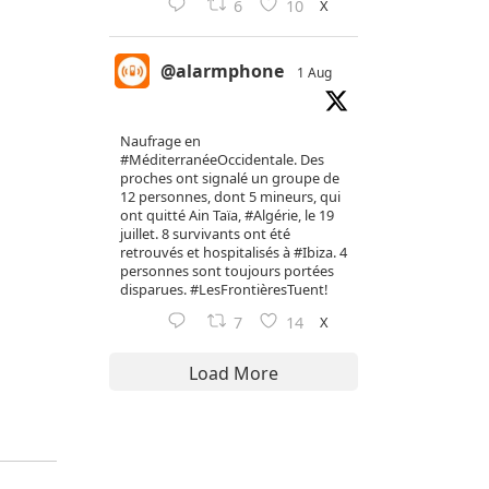
X
6
10
@alarmphone
1 Aug
Naufrage en
#MéditerranéeOccidentale
. Des
proches ont signalé un groupe de
12 personnes, dont 5 mineurs, qui
ont quitté Ain Taïa,
#Algérie
, le 19
juillet. 8 survivants ont été
retrouvés et hospitalisés à
#Ibiza
. 4
personnes sont toujours portées
disparues.
#LesFrontièresTuent
!
X
7
14
Load More