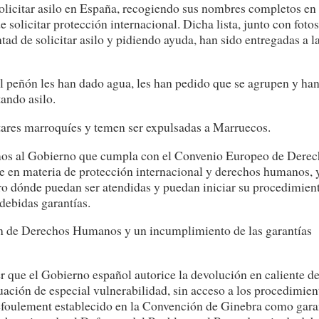
solicitar asilo en España, recogiendo sus nombres completos en
 solicitar protección internacional. Dicha lista, junto con fotos
ad de solicitar asilo y pidiendo ayuda, han sido entregadas a l
 el peñón les han dado agua, les han pedido que se agrupen y ha
tando asilo.
tares marroquíes y temen ser expulsadas a Marruecos.
amos al Gobierno que cumpla con el Convenio Europeo de Dere
e en materia de protección internacional y derechos humanos, 
uro dónde puedan ser atendidas y puedan iniciar su procedimien
 debidas garantías.
ón de Derechos Humanos y un incumplimiento de las garantías
er que el Gobierno español autorice la devolución en caliente d
uación de especial vulnerabilidad, sin acceso a los procedimien
efoulement establecido en la Convención de Ginebra como gara