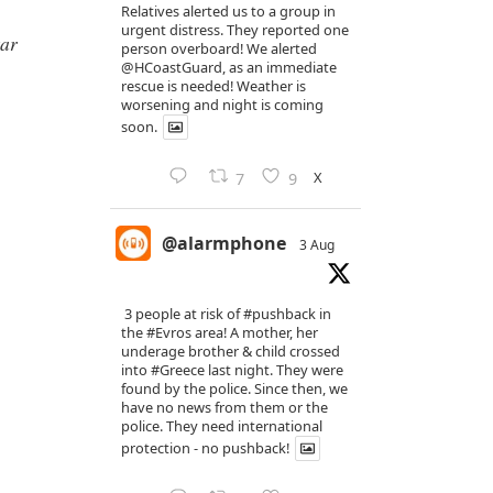
Relatives alerted us to a group in
urgent distress. They reported one
tar
person overboard! We alerted
@HCoastGuard
, as an immediate
rescue is needed! Weather is
worsening and night is coming
soon.
X
7
9
@alarmphone
3 Aug
3 people at risk of
#pushback
in
the
#Evros
area! A mother, her
underage brother & child crossed
into
#Greece
last night. They were
found by the police. Since then, we
have no news from them or the
police. They need international
protection - no pushback!