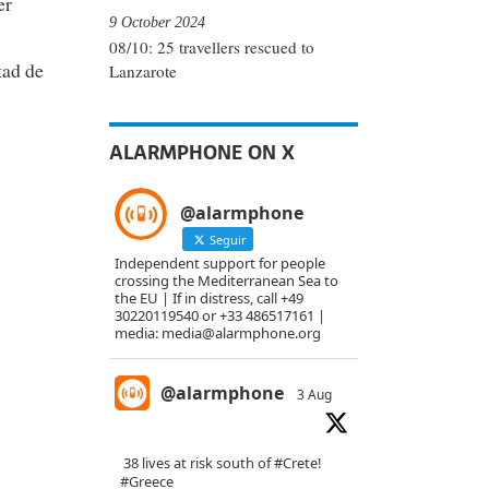
er
9 October 2024
08/10: 25 travellers rescued to
tad de
Lanzarote
ALARMPHONE ON X
@alarmphone
Seguir
Independent support for people
crossing the Mediterranean Sea to
the EU | If in distress, call +49
30220119540 or +33 486517161 |
media: media@alarmphone.org
@alarmphone
3 Aug
38 lives at risk south of
#Crete
!
#Greece