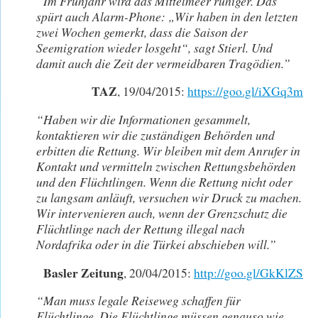
“Im Frühjahr wird das Mittelmeer ruhiger. Das
spürt auch Alarm-Phone: „Wir haben in den letzten
zwei Wochen gemerkt, dass die Saison der
Seemigration wieder losgeht“, sagt Stierl. Und
damit auch die Zeit der vermeidbaren Tragödien.”
TAZ
, 19/04/2015:
https://goo.gl/iXGq3m
“Haben wir die Informationen gesammelt,
kontaktieren wir die zuständigen Behörden und
erbitten die Rettung. Wir bleiben mit dem Anrufer in
Kontakt und vermitteln zwischen Rettungsbehörden
und den Flüchtlingen. Wenn die Rettung nicht oder
zu langsam anläuft, versuchen wir Druck zu machen.
Wir intervenieren auch, wenn der Grenzschutz die
Flüchtlinge nach der Rettung illegal nach
Nordafrika oder in die Türkei abschieben will.”
Basler Zeitung
, 20/04/2015:
http://goo.gl/GkKlZS
“Man muss legale Reiseweg schaffen für
Flüchtlinge. Die Flüchtlinge müssen genauso wie