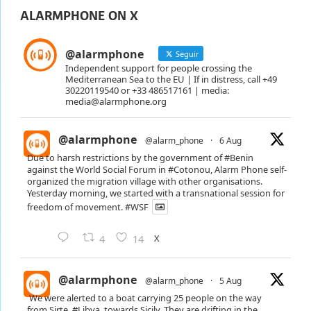
ALARMPHONE ON X
@alarmphone
Seguir
Independent support for people crossing the
Mediterranean Sea to the EU | If in distress, call +49
30220119540 or +33 486517161 | media:
media@alarmphone.org
@alarmphone
@alarm_phone
·
6 Aug
Due to harsh restrictions by the government of
#Benin
against the World Social Forum in
#Cotonou
, Alarm Phone self-
organized the migration village with other organisations.
Yesterday morning, we started with a transnational session for
freedom of movement.
#WSF
X
4
14
@alarmphone
@alarm_phone
·
5 Aug
We were alerted to a boat carrying 25 people on the way
from Sirte,
#Libya
, towards Sicily. They are drifting in the