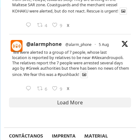
Maltese SAR zone. Coastguards and the merchant vessel
KOHAKU were alerted, but do not react. Rescue is urgent!
X
4
9
@alarmphone
@alarm_phone
·
5 Aug
We were alerted to a group of 7 people, whose last
location is reported by relatives to be near
#Alexandroupoli
.
The relatives report the 7 people were arrested several days
ago by
#Greek
authorities but there has been no news of them
since. We fear this was a
#pushback
!
X
6
9
Load More
CONTÁCTANOS
IMPRENTA
MATERIAL