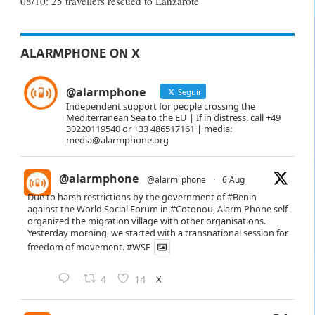
08/10: 25 travellers rescued to Lanzarote
ALARMPHONE ON X
@alarmphone
Seguir
Independent support for people crossing the
Mediterranean Sea to the EU | If in distress, call +49
30220119540 or +33 486517161 | media:
media@alarmphone.org
@alarmphone
@alarm_phone
·
6 Aug
Due to harsh restrictions by the government of
#Benin
against the World Social Forum in
#Cotonou
, Alarm Phone self-
organized the migration village with other organisations.
Yesterday morning, we started with a transnational session for
freedom of movement.
#WSF
X
4
14