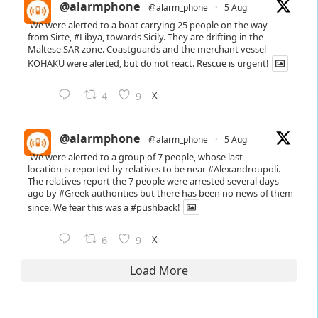
@alarmphone
@alarm_phone
·
5 Aug
We were alerted to a boat carrying 25 people on the way
from Sirte,
#Libya
, towards Sicily. They are drifting in the
Maltese SAR zone. Coastguards and the merchant vessel
KOHAKU were alerted, but do not react. Rescue is urgent!
X
4
9
@alarmphone
@alarm_phone
·
5 Aug
We were alerted to a group of 7 people, whose last
location is reported by relatives to be near
#Alexandroupoli
.
The relatives report the 7 people were arrested several days
ago by
#Greek
authorities but there has been no news of them
since. We fear this was a
#pushback
!
X
6
9
Load More