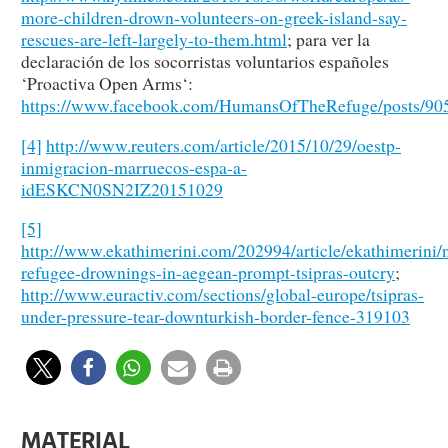
more-children-drown-volunteers-on-greek-island-say-
rescues-are-left-largely-to-them.html
; para ver la
declaración de los socorristas voluntarios españoles
‘Proactiva Open Arms‘:
https://www.facebook.com/HumansOfTheRefuge/posts/9
[4]
http://www.reuters.com/article/2015/10/29/oestp-
inmigracion-marruecos-espa-a-
idESKCN0SN2IZ20151029
[5]
http://www.ekathimerini.com/202994/article/ekathimerini
refugee-drownings-in-aegean-prompt-tsipras-outcry
;
http://www.euractiv.com/sections/global-europe/tsipras-
under-pressure-tear-downturkish-border-fence-319103
MATERIAL