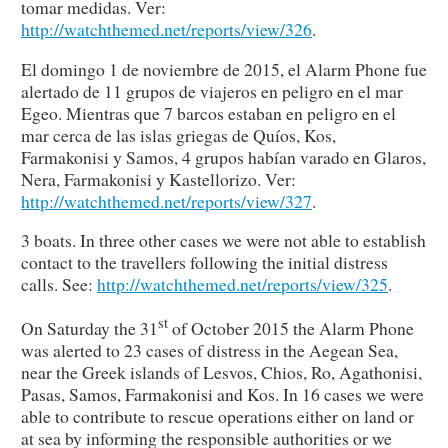
tomar medidas. Ver:
http://watchthemed.net/reports/view/326
.
El domingo 1 de noviembre de 2015, el Alarm Phone fue
alertado de 11 grupos de viajeros en peligro en el mar
Egeo. Mientras que 7 barcos estaban en peligro en el
mar cerca de las islas griegas de Quíos, Kos,
Farmakonisi y Samos, 4 grupos habían varado en Glaros,
Nera, Farmakonisi y Kastellorizo. Ver:
http://watchthemed.net/reports/view/327
.
3 boats. In three other cases we were not able to establish
contact to the travellers following the initial distress
calls. See:
http://watchthemed.net/reports/view/325
.
st
On Saturday the 31
of October 2015 the Alarm Phone
was alerted to 23 cases of distress in the Aegean Sea,
near the Greek islands of Lesvos, Chios, Ro, Agathonisi,
Pasas, Samos, Farmakonisi and Kos. In 16 cases we were
able to contribute to rescue operations either on land or
at sea by informing the responsible authorities or we