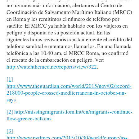
no tuvimos más información, alertamos al Centro de
Coordinación de Salvamento Marítimo Italiano (MRCC)
en Roma y les remitimos el número de teléfono por
satélite. El MRCC ya había hablado con los viajeros en
peligro y disponía de su posición actual. En las
siguientes horas revisamos constantemente el crédito del
teléfono satelital e intentamos llamarlos. En una llamada
telefónica a las 10.40 am, el MRCC Roma, no confirmó
el rescate de la embarcación en peligro. Ver:
http://watchthemed.net/reports/view/322
.
[1]
http://www.theguardian.com/world/2015/nov/02/record-
218000-people-crossed-mediterranean-in-october-un-
says
[2]
http://missingmigrants.iom.int/en/migrants-continue-
flow-greece-balkans
[3]
http://www.nytimes.com/2015/10/30/world/europe/as-