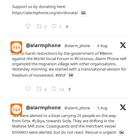
Support us by donating here:
https://alarmphone.org/en/donate/
X
3
7
@alarmphone
@alarm_phone
·
6 Aug
Due to harsh restrictions by the government of
#Benin
against the World Social Forum in
#Cotonou
, Alarm Phone self-
organized the migration village with other organisations.
Yesterday morning, we started with a transnational session for
freedom of movement.
#WSF
X
4
14
@alarmphone
@alarm_phone
·
5 Aug
We were alerted to a boat carrying 25 people on the way
from Sirte,
#Libya
, towards Sicily. They are drifting in the
Maltese SAR zone. Coastguards and the merchant vessel
KOHAKU were alerted, but do not react. Rescue is urgent!