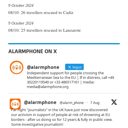
9 October 2024
08/10: 26 travellers rescued to Cadiz
9 October 2024
08/10: 25 travellers rescued to Lanzarote
ALARMPHONE ON X
@alarmphone
Seguir
Independent support for people crossing the
Mediterranean Sea to the EU | If in distress, call +49
30220119540 or +33 486517161 | media:
media@alarmphone.org
@alarmphone
@alarm_phone
·
7 Aug
Far-right "journalists" in the UK have just now discovered
our activism in support of people at risk of drowning at EU
borders - after us doing so for 12 years & fully in public view.
Some investigative journalism!