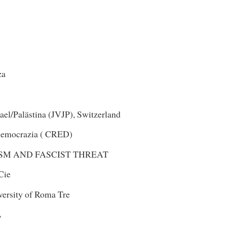
za
ael/Palästina (JVJP), Switzerland
a democrazia ( CRED)
SM AND FASCIST THREAT
Cie
versity of Roma Tre
A