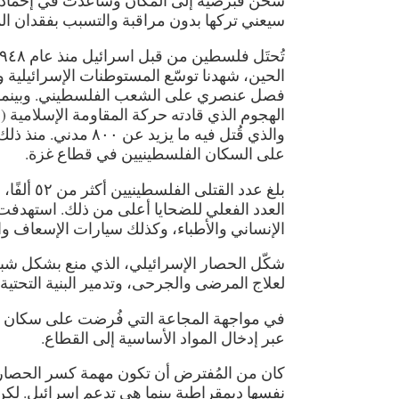
شحن قبرصية إلى المكان وساعدت في إخماد ا
سيعني تركها بدون مراقبة والتسبب بفقدان الم
الحين، شهدنا توسّع المستوطنات الإسرائيلية و
فصل عنصري على الشعب الفلسطيني. وبينما كا
والذي قُتل فيه ما ي
على السكان الفلسطينيين في قطاع غزة.
العدد الفعلي للضحايا أعلى من ذلك. استهدفت
الإنساني والأطباء، وكذلك سيارات الإسعاف وا
شكّل الحصار الإسرائيلي، الذي منع بشكل شبه 
لعلاج المرضى والجرحى، وتدمير البنية التحتية 
في مواجهة المجاعة التي فُرضت على سكان غز
عبر إدخال المواد الأساسية إلى القطاع.
كان من المُفترض أن تكون مهمة كسر الحصار من
نفسها ديمقراطية بينما هي تدعم إسرائيل. لك