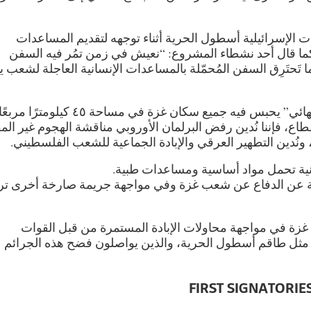
ايو/أيار ٢٠١٠، هاجمت القوات الإسرائيلية أسطول الحرية أثناء توجهه لتقديم المساعدات
سفر عن مقتل ١٠ أشخاص. وكما قال أحد نشطاء المشروع: “نعيش في زمن تمُر فيه السفن
نما تَحتَرِق السفن المُحمّلة بالمساعدات الإنسانية العاجلة لشعب 
بينما يخطط رئيس الوزراء نتنياهو لتنفيذ “حلّ نهائي” يحبس فيه جميع سكان غزة في مساحة ٤٥ كيلومترًا مربعً
 ٩٠% المتبقية من القطاع، فإننا نُدين رفض البرلمان الأوروبي مناقشة الهجوم غير ال
148
6893438148
956893438148
ونُدين التطهير العرقي والإبادة الجماعية للشعب الفلسطيني.
مدنية تحمل مواد أساسية ومساعدات طبية.
ة عن الدفاع عن شعب غزة وفي مواجهة جريمة صارخة أخرى ترت
زة في مواجهة محاولات الإبادة المستمرة من قبل القوات
، مثل طاقم أسطول الحرية، والذين يواصلون فضح هذه الجرائم
FIRST SIGNATORIE