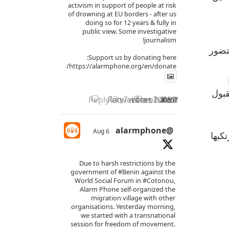
activism in support of people at risk
of drowning at EU borders - after us
doing so for 12 years & fully in
public view. Some investigative
journalism!
يتضور
Support us by donating here:
https://alarmphone.org/en/donate/
ا
مقبول
Reply on Twitter 2085771956893438
Retweet on Twitter 208577195
Like on Twitter 2085771
2085771956893438148
X
5
15
@alarmphone
6 Aug
كبها
Due to harsh restrictions by the
government of
#Benin
against the
World Social Forum in
#Cotonou
,
Alarm Phone self-organized the
migration village with other
organisations. Yesterday morning,
we started with a transnational
session for freedom of movement.