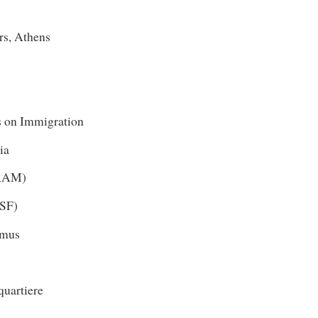
rs, Athens
s on Immigration
ia
(AAM)
ASF)
smus
quartiere