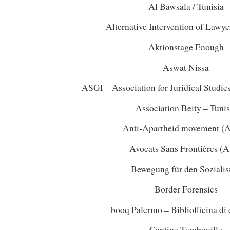
Al Bawsala / Tunisia
Alternative Intervention of Lawye
467
4861789467
114861789467
Aktionstage Enough
Aswat Nissa
ASGI – Association for Juridical Studie
Association Beity – Tunis
Anti-Apartheid movement 
Avocats Sans Frontières (
Bewegung für den Soziali
269
1574534269
371574534269
Border Forensics
booq Palermo – Bibliofficina di 
Cantine Tambouille