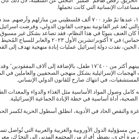
لحريق. رفض طاقم “ضمير” التخلي عن السفينة، لأن ذلك كان
ساعدات الإنسانية التي كانت تحملها.
تُحتَل فلسطين من قبل اسرائيل منذ عام ١٩٤٨، عندها تمّ طرد ٧٠٠ ألف فلسطيني من منازلهم وأرضهم. 
التي تُعد غير القانونية بموجب القانون الدولي، وفرضت اسرائيل
ن العنف بنيويًا في هذا النظام، فقد تصاعد بشكل غير مسبوق 
الهجوم الذي قادته حركة المقاومة الإسلامية (حماس) في ٧ أكتوبر/تشرين الأول ٢٠٢٣ والعابر لل
زيد عن ٨٠٠ مدني. منذ ذلك الحين، نفذت دولة إسرائيل عمليات إبادة منهجية تهدف إلى ال
بلغ عدد القتلى الفلسطينيين أكثر من ٥٢ ألفًا، بين
 الهجمات الإسرائيلية بشكل منهجي الصحفيين والعاملين في ال
لمستشفيات، في انتهاك صارخ للقانون الدولي الإنساني.
كامل وصول المواد الأساسية مثل الغذاء والدواء والمعدات الطب
الصحية، أداة أساسية في خطة الإبادة الجماعية الإسرائيلية.
ة والنقص الحاد في الأدوية، انطلق أسطول الحرية لكسر الح
 مسؤولية الدول الأوروبية والغربية والعربية التي تُواصل تس
ن مرة أخرى، يضطر أفراد من المجتمع المدني إلى التحرّك، مع