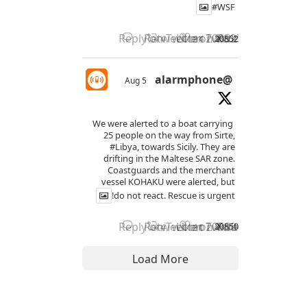
#WSF
Reply on Twitter 2085277114861789
Retweet on Twitter 208527711
Like on Twitter 2085277
2085277114861789467
X
4
14
@alarmphone
5 Aug
We were alerted to a boat carrying
25 people on the way from Sirte,
#Libya
, towards Sicily. They are
drifting in the Maltese SAR zone.
Coastguards and the merchant
vessel KOHAKU were alerted, but
do not react. Rescue is urgent!
Reply on Twitter 2085042371574534
Retweet on Twitter 208504237
Like on Twitter 2085042
2085042371574534269
X
4
10
Load More