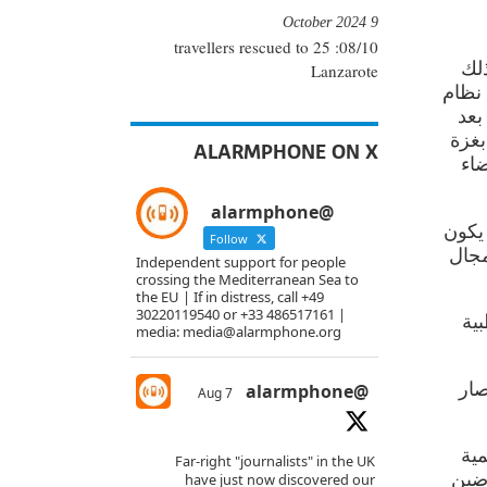
9 October 2024
08/10: 25 travellers rescued to
منذ ذلك
Lanzarote
 نظام
بعد
سياج المُحيط بغزة
ALARMPHONE ON X
قضاء
@alarmphone
هم أكثر من ١٧٬٤٠٠ طفل، بالإضافة إلى آلاف المفقودين٬ وقد يكون
Follow
مجال
Independent support for people
crossing the Mediterranean Sea to
the EU | If in distress, call +49
30220119540 or +33 486517161 |
ية
media: media@alarmphone.org
صار
@alarmphone
7 Aug
مية
Far-right "journalists" in the UK
رضين
have just now discovered our