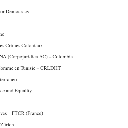
 for Democracy
ine
des Crimes Coloniaux
orpojurídica AC) – Colombia
e l’Homme en Tunisie – CRLDHT
iterraneo
ice and Equality
Rives – FTCR (France)
 Zürich