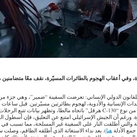
، وفي أعقاب الهجوم بالطائرات المسيّرة، نقف معًا متضامنين 
هاكًا جديدًا للقانون الدولي الإنساني: تعرضت السفينة “ضمير”، وهي جزء من
ات الإنسانية والأدوية، لهجوم بطائرتين مسيّرتين. قبل ساعات 
الهجوم، حلقت طائرة نقل عسكرية إسرائيلية من نوع “C-130 هرقل” باتجاه مالطا، وتظهر بيانات تتبع الرح
ورغم أن الجيش الإسرائيلي امتنع عن التعليق، فإن أسطول ال
ية والتي أطلقت النار على السفينة غير المسلحة، مما تسبب في
جمع الأدلة
هنا
). بعد نداء الاستغاثة الذي أطلقه الطاقم، وصلت س