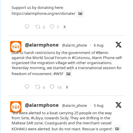
Support us by donating here:
https://alarmphone.org/en/donate/
X
3
7
@alarmphone
@alarm_phone
·
6 Aug
Due to harsh restrictions by the government of
#Benin
against the World Social Forum in
#Cotonou
, Alarm Phone self-
organized the migration village with other organisations.
Yesterday morning, we started with a transnational session for
freedom of movement.
#WSF
X
4
14
@alarmphone
@alarm_phone
·
5 Aug
We were alerted to a boat carrying 25 people on the way
from Sirte,
#Libya
, towards Sicily. They are drifting in the
Maltese SAR zone. Coastguards and the merchant vessel
KOHAKU were alerted, but do not react. Rescue is urgent!