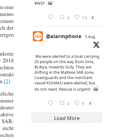
#WSF
m eine
amento
X
4
14
genaue
ch der
erigen
@alarmphone
5 Aug
nkrete
We were alerted to a boat carrying
r 2018
25 people on the way from Sirte,
uchten
#Libya
, towards Sicily. They are
drifting in the Maltese SAR zone.
ontakt
Coastguards and the merchant
n.
[2]
vessel KOHAKU were alerted, but
do not react. Rescue is urgent!
stliche
Sommer
X
4
9
deutet
aktive
Load More
e SAR-
 nicht
nschen