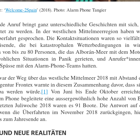
: ‘
Welcome-2Spain
’ (2018). Photo: Alarm Phone Tangier
e Anruf bringt ganz unterschiedliche Geschichten mit sich, 
chtet zu werden. In der westlichen Mittelmeerregion haben w
fahrt gesprochen. Die Kontaktsituationen waren so vielfält
sende, die bei katastrophalen Wetterbedingungen in wi
is von bis zu 80 Personen, die das Alborán-Meer mit dem Mot
ohlichen Situationen in Panik gerieten, und Anrufer*innen
r Spässe mit den Alarm-Phone-Teams hatten.
war der Weg über das westliche Mittelmeer 2018 mit Abstand 
agentur Frontex warnte in diesem Zusammenhang davor, dass s
opa werden würde.
[1]
Von Juni bis Ende Oktober erreicht
rm Phone begleitete eine aussergewöhnlich hohe Anzahl von 
r letzten Juliwoche 2018 waren es 91 Boote. Die Antwort auf 
 wenn die Überfahrten im November 2018 zurückgingen, hie
is zum Jahresende an.
UND NEUE REALITÄTEN