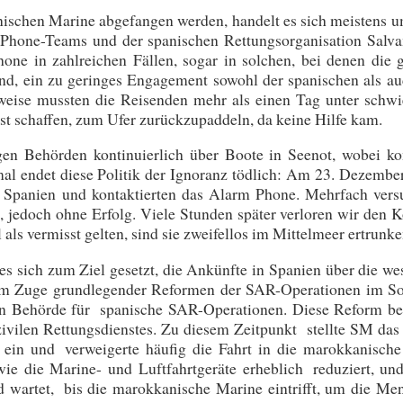
ischen Marine abgefangen werden, handelt es sich meistens u
Phone-Teams und der spanischen Rettungsorganisation Salv
ne in zahlreichen Fällen, sogar in solchen, bei denen die 
nd, ein zu geringes Engagement sowohl der spanischen als au
lweise mussten die Reisenden mehr als einen Tag unter schwi
st schaffen, zum Ufer zurückzupaddeln, da keine Hilfe kam.
gen Behörden kontinuierlich über Boote in Seenot, wobei ko
al endet diese Politik der Ignoranz tödlich: Am 23. Dezembe
h Spanien und kontaktierten das Alarm Phone. Mehrfach vers
, jedoch ohne Erfolg. Viele Stunden später verloren wir den K
als vermisst gelten, sind sie zweifellos im Mittelmeer ertrunke
es sich zum Ziel gesetzt, die Ankünfte in Spanien über die we
. Im Zuge grundlegender Reformen der SAR-Operationen im 
en Behörde für spanische SAR-Operationen. Diese Reform be
zivilen Rettungsdienstes. Zu diesem Zeitpunkt stellte SM das 
e ein und verweigerte häufig die Fahrt in die marokkanisch
e die Marine- und Luftfahrtgeräte erheblich reduziert, und
d wartet, bis die marokkanische Marine eintrifft, um die Me