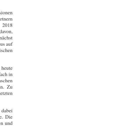
sionen
rtnern
i 2018
davon,
unächst
us auf
ischen
 heute
ach in
nschen
en. Zu
etzten
 dabei
e. Die
en und