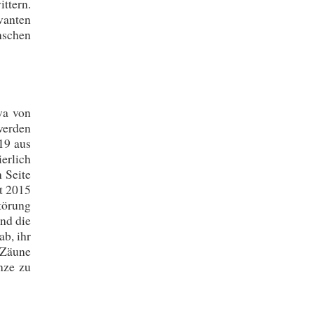
ttern.
vanten
nschen
wa von
werden
19 aus
erlich
 Seite
it 2015
törung
nd die
b, ihr
 Zäune
nze zu