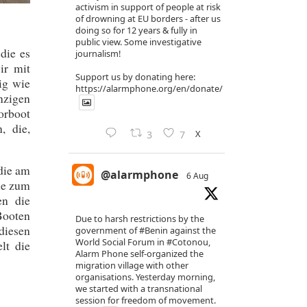
activism in support of people at risk
of drowning at EU borders - after us
doing so for 12 years & fully in
public view. Some investigative
die es
journalism!
ir mit
Support us by donating here:
ig wie
https://alarmphone.org/en/donate/
nzigen
orboot
, die,
X
3
7
die am
@alarmphone
6 Aug
ie zum
en die
Booten
Due to harsh restrictions by the
diesen
government of
#Benin
against the
World Social Forum in
#Cotonou
,
lt die
Alarm Phone self-organized the
migration village with other
organisations. Yesterday morning,
we started with a transnational
session for freedom of movement.