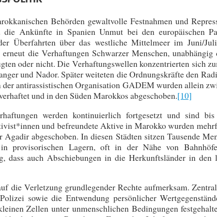
arokkanischen Behörden gewaltvolle Festnahmen und Repres
ld die Ankünfte in Spanien Unmut bei den europäischen Pa
der Überfahrten über das westliche Mittelmeer im Juni/Jul
ch erneut die Verhaftungen Schwarzer Menschen, unabhängig 
ügten oder nicht. Die Verhaftungswellen konzentrierten sich z
Tanger und Nador. Später weiteten die Ordnungskräfte den Radi
 der antirassistischen Organisation GADEM wurden allein zw
 verhaftet und in den Süden Marokkos abgeschoben.
[10]
rhaftungen werden kontinuierlich fortgesetzt und sind bis
ktivist*innen und befreundete Aktive in Marokko wurden mehrf
er Agadir abgeschoben. In diesen Städten sitzen Tausende Me
 in provisorischen Lagern, oft in der Nähe von Bahnhöf
g, dass auch Abschiebungen in die Herkunftsländer in den l
auf die Verletzung grundlegender Rechte aufmerksam. Zentral
e Polizei sowie die Entwendung persönlicher Wertgegenständ
kleinen Zellen unter unmenschlichen Bedingungen festgehalt