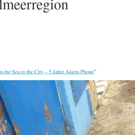
elmeerregion
m the Sea to the City – 5 Jahre Alarm Phone
”