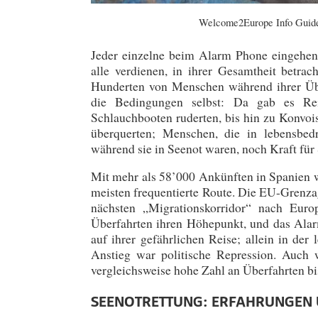
Welcome2Europe Info Guide
Jeder einzelne beim Alarm Phone eingehend
alle verdienen, in ihrer Gesamtheit betra
Hunderten von Menschen während ihrer Über
die Bedingungen selbst: Da gab es Rei
Schlauchbooten ruderten, bis hin zu Konvo
überquerten; Menschen, die in lebensbedr
während sie in Seenot waren, noch Kraft fü
Mit mehr als 58’000 Ankünften in Spanien 
meisten frequentierte Route. Die EU-Grenz
nächsten „Migrationskorridor“ nach Eur
Überfahrten ihren Höhepunkt, und das Ala
auf ihrer gefährlichen Reise; allein in de
Anstieg war politische Repression. Auch
vergleichsweise hohe Zahl an Überfahrten b
SEENOTRETTUNG: ERFAHRUNGEN 