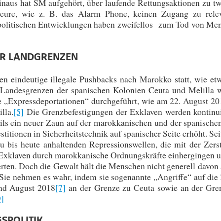
aus hat SM aufgehört, über laufende Rettungsaktionen zu twi
kteure, wie z. B. das Alarm Phone, keinen Zugang zu rele
 politischen Entwicklungen haben zweifellos zum Tod von Me
ER LANDGRENZEN
en eindeutige illegale Pushbacks nach Marokko statt, wie et
andesgrenzen der spanischen Kolonien Ceuta und Melilla 
e „Expressdeportationen“ durchgeführt, wie am 22. August 20
lla.
[5]
Die Grenzbefestigungen der Exklaven werden kontinui
eils ein neuer Zaun auf der marokkanischen und der spanischen
stitionen in Sicherheitstechnik auf spanischer Seite erhöht. Se
bis heute anhaltenden Repressionswellen, die mit der Zers
 Exklaven durch marokkanische Ordnungskräfte einhergingen u
ten. Doch die Gewalt hält die Menschen nicht generell davon a
Sie nehmen es wahr, indem sie sogenannte „Angriffe“ auf die
d August 2018
[7]
an der Grenze zu Ceuta sowie an der Gre
9]
SPOLITIK