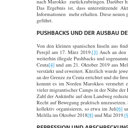
nach Marokko zurückzubringen. Darüber hin
Das Ergebnis ist, dass unterstützende A
Informationen mehr erhalten. Diese neuen
geführt.
PUSHBACKS UND DER AUSBAU D
Von den kleinen spanischen Inseln aus find
Perejil am 17. März 2019.
[3]
Auch an den L
weiterhin illegale Pushbacks und sogenannt
Ceuta
[4]
und am 21. Oktober 2019 aus Meli
verstärkt und erweitert. Kürzlich wurde jew
an der Grenze zu Ceuta errichtet und die Inve
kommt es im Norden Marokkos vermehrt zu 
vieler migrantischer Camps in der Nähe der
Zahl der Ankünfte auf dem Landweg reduzier
Recht auf Bewegung praktisch umzusetzen. 
kollektiv organisieren, so etwa im Juli
[6]
un
Melilla im Oktober 2018
[8]
und Mai 2019.
[
REPRESSION UND ABSCHRECKUNG