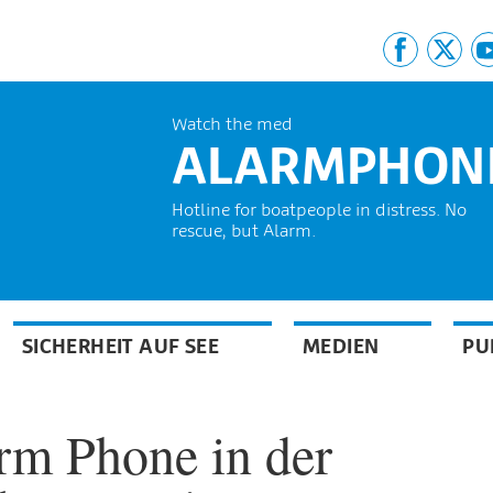
Watch the med
ALARMPHON
Hotline for boatpeople in distress. No
rescue, but Alarm.
SICHERHEIT AUF SEE
MEDIEN
PU
rm Phone in der