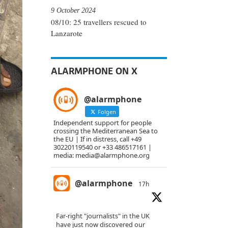
9 October 2024
08/10: 25 travellers rescued to
Lanzarote
ALARMPHONE ON X
@alarmphone
Folgen
Independent support for people
crossing the Mediterranean Sea to
the EU | If in distress, call +49
30220119540 or +33 486517161 |
media: media@alarmphone.org
@alarmphone
17h
Far-right "journalists" in the UK
have just now discovered our