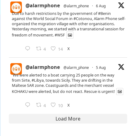
@alarmphone
@alarm_phone
·
6 Aug
Due to harsh restrictions by the government of
#Benin
against the World Social Forum in
#Cotonou
, Alarm Phone self-
organized the migration village with other organisations.
Yesterday morning, we started with a transnational session for
freedom of movement.
#WSF
X
4
14
@alarmphone
@alarm_phone
·
5 Aug
We were alerted to a boat carrying 25 people on the way
from Sirte,
#Libya
, towards Sicily. They are drifting in the
Maltese SAR zone. Coastguards and the merchant vessel
KOHAKU were alerted, but do not react. Rescue is urgent!
X
4
10
Load More