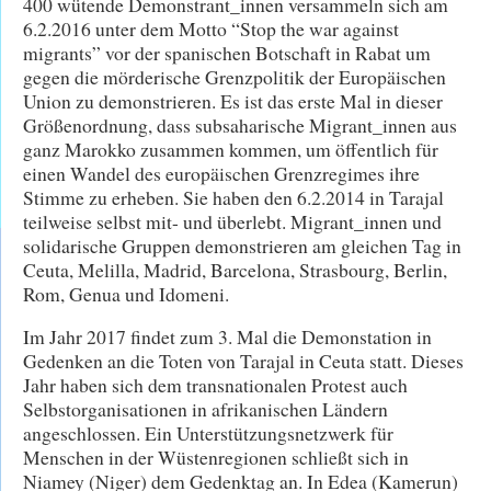
400 wütende Demonstrant_innen versammeln sich am
6.2.2016 unter dem Motto “Stop the war against
migrants” vor der spanischen Botschaft in Rabat um
gegen die mörderische Grenzpolitik der Europäischen
Union zu demonstrieren. Es ist das erste Mal in dieser
Größenordnung, dass subsaharische Migrant_innen aus
ganz Marokko zusammen kommen, um öffentlich für
einen Wandel des europäischen Grenzregimes ihre
Stimme zu erheben. Sie haben den 6.2.2014 in Tarajal
teilweise selbst mit- und überlebt. Migrant_innen und
solidarische Gruppen demonstrieren am gleichen Tag in
Ceuta, Melilla, Madrid, Barcelona, Strasbourg, Berlin,
Rom, Genua und Idomeni.
Im Jahr 2017 findet zum 3. Mal die Demonstation in
Gedenken an die Toten von Tarajal in Ceuta statt. Dieses
Jahr haben sich dem transnationalen Protest auch
Selbstorganisationen in afrikanischen Ländern
angeschlossen. Ein Unterstützungsnetzwerk für
Menschen in der Wüstenregionen schließt sich in
Niamey (Niger) dem Gedenktag an. In Edea (Kamerun)