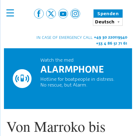
Spenden
Deutsch
+49 30 220119540
IN CASE OF EMERGENCY CALL
+33 4 86 51 71 61
Watch the med
ALARMPHONE
Hotline for boatpeople in distress.
No rescue, but Alarm.
Von Marroko bis