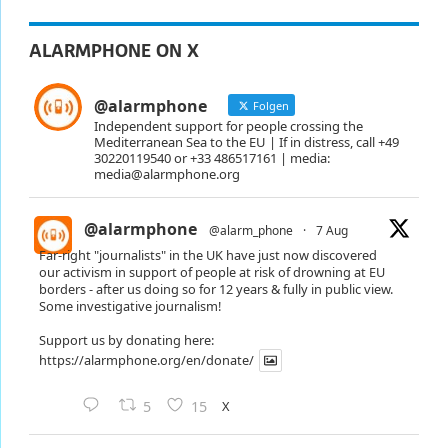
ALARMPHONE ON X
@alarmphone
Folgen
Independent support for people crossing the
Mediterranean Sea to the EU | If in distress, call +49
30220119540 or +33 486517161 | media:
media@alarmphone.org
@alarmphone
@alarm_phone
·
7 Aug
Far-right "journalists" in the UK have just now discovered
our activism in support of people at risk of drowning at EU
borders - after us doing so for 12 years & fully in public view.
Some investigative journalism!
Support us by donating here:
https://alarmphone.org/en/donate/
X
5
15