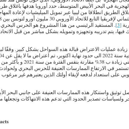
رية في البحر الأبيض المتوسط، حدد أوروبا هدفها باغلاق طر
ق الطريق انطلاقا من ليبيا عبر تمويل الميليشيات لإعادة المها
[3]
. المستفيد الرئيسي من هذا المشروع هو الحرس البحري
يها، يتم تدريبه وتجهيزه وتمويله بشكل مباشر من قبل الاتحاد
467
4861789467
114861789467
يادة عمليات الاعتراض قبالة هذه السواحل بشكل كبير. وفقًا لبي
المنتدى التونسي للحقوق الاقتصادية وا
، مما يعني زيادة ب 38% مقارنة بنفس الفترة من سنة 1
. في الوقت نفسه، تستمر في الارتفاع الممارسات العنيفة للحرس البحري ولحوادث
وروبي على استعداد لدفعه لإبقاء أولئك الذين يعتبرهم غير مرغوب 
 توثيق واستنكار هذه الممارسات العنيفة على جانبي البحر الأ
 ولسياسات تصدير الحدود التي تدعم هذه الانتهاكات وتجعلها م
acts
269
1574534269
371574534269