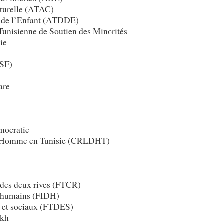
lturelle (ATAC)
s de l’Enfant (ATDDE)
Tunisienne de Soutien des Minorités
ie
ASF)
are
mocratie
e l’Homme en Tunisie (CRLDHT)
 des deux rives (FTCR)
ts humains (FIDH)
s et sociaux (FTDES)
ikh