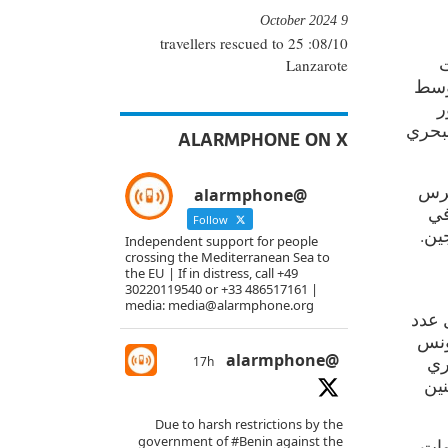
9 October 2024
08/10: 25 travellers rescued to
ت
Lanzarote
توسط
ر
لبحري
ALARMPHONE ON X
حرس
@alarmphone
في
Follow
ين.
Independent support for people
crossing the Mediterranean Sea to
the EU | If in distress, call +49
30220119540 or +33 486517161 |
media: media@alarmphone.org
 عدد
لية 47 مليون اورو لتونس
@alarmphone
ري
17h
نين
Due to harsh restrictions by the
government of
#Benin
against the
نوات