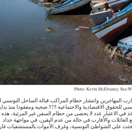
Photo: Kevin McElvaney, Sea-W
ارب المهاجرين وانتشار حطام المراكب قبالة الساحل التونسي اث
محاولة الوصول إلى إيطاليا. رصد المنتدى التونسي للحقوق الاقتصادية والاجتماعية 575 ضحية ومفقودا منذ 
2022. هذه الأرقام لا تأخذ في الاعتبار عدد لا يحصى من حطام السفن غير المرئية، هذه
 العائلات والأقارب في حالة من عدم اليقين، في مواجهة حداد
الجثث على الشواطئ التونسية، وغرف الأموات بالمستشفيات غار