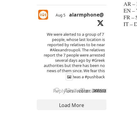
AR – 
EN – 
@alarmphone
5 Aug
FR – 
IT – 
We were alerted to a group of 7
people, whose last location is
reported by relatives to be near
#Alexandroupoli
. The relatives
report the 7 people were arrested
several days ago by
#Greek
authorities but there has been no
news of them since. We fear this
!
was a
#pushback
Reply on Twitter 2085038255800566
Retweet on Twitter 208503825
Like on Twitter 2085038
2085038255800566206
X
6
8
Load More