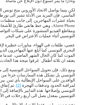
ونادرًا ما يمر أسبوع دون الإبلاغ عن مأساة.
لكن بينما يواصل الاتحاد الأوروبي منح تونس ا
المآسي، فإن المزيد من الأدلة تشير الى تو
بحياة عشرات المهاجرين. إلى جانب منظمات ا
Alarm Phone، وهي خط هاتفي طارئ ل
ومقاطع الفيديو المنشورة على شبكات التواص
التونسيي أثناء عمليات الاعتراض في البحر.
عصي، طلقات في الهواء، مناورات خطيرة لإ
البحري التونسي كما أبلغ عنها المهاجرون الذ
الموت كما كان الحال الشهر الماضي، عندما 
يعتقد ان ثلاثة أطفال غرقوا نتيجة هذا الحادث
ومع ذلك، فإن تحويل السواحل التونسية إلى 
التونسي بل تشكل هذه الممارسات جزءا من ا
لمراقبة الحدود وتدفقات الهجرة
[2]
. تم إنفا
التونسي وإصلاحها. هذه التدابير بالإضافة إلى ا
التونسيين بمعدل يصل الى أربع رحلات في الأ
تخضع تونس ليس فقط للابتزاز الإيطالي في مج