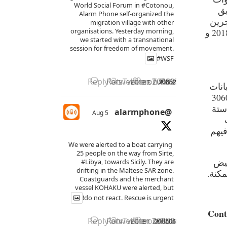
World Social Forum in
#Cotonou
,
يق
Alarm Phone self-organized the
جرين
migration village with other
organisations. Yesterday morning,
الفارين إلى البلاد. خصص صندوق الطوارئ الائتماني لإفريقيا التابع للاتحاد الأوروبي 30 مليون أورو لتونس بين 2018 و
we started with a transnational
session for freedom of movement.
#WSF
Reply on Twitter 2085277114861789
Retweet on Twitter 208527711
Like on Twitter 2085277
2085277114861789467
X
3
13
انات
لاجتماعية سنة 2022 الى حدود نهاية اكتوبر، تم اعتراض ما لا يقل عن 30604
202 و بأكثر من ستة
@alarmphone
5 Aug
فيهم
We were alerted to a boat carrying
25 people on the way from Sirte,
بيض
#Libya
, towards Sicily. They are
drifting in the Maltese SAR zone.
مكنة.
Coastguards and the merchant
vessel KOHAKU were alerted, but
do not react. Rescue is urgent!
Cont
Reply on Twitter 2085042371574534
Retweet on Twitter 208504237
Like on Twitter 2085042
2085042371574534269
X
4
9