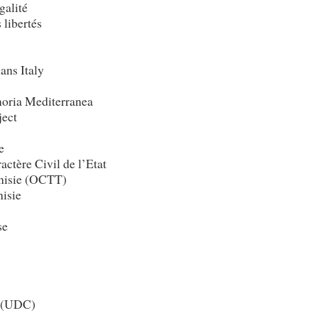
galité
 libertés
s Italy
ria Mediterranea
ject
e
ctère Civil de l’Etat
unisie (OCTT)
isie
se
s (UDC)