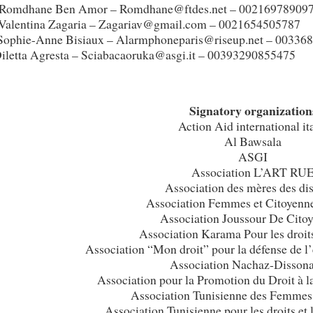
Romdhane Ben Amor – Romdhane@ftdes.net – 00216978909
Valentina Zagaria – Zagariav@gmail.com – 0021654505787
Sophie-Anne Bisiaux – Alarmphoneparis@riseup.net – 00336
Diletta Agresta – Sciabacaoruka@asgi.it – 00393290855475
Signatory organization
Action Aid international it
Al Bawsala
ASGI
Association L’ART RU
Association des mères des di
Association Femmes et Citoyenn
206
5800566206
255800566206
Association Joussour De Cito
Association Karama Pour les droits 
Association “Mon droit” pour la défense de l’e
Association Nachaz-Disson
Association pour la Promotion du Droit à 
Association Tunisienne des Femme
Association Tunisienne pour les droits et 