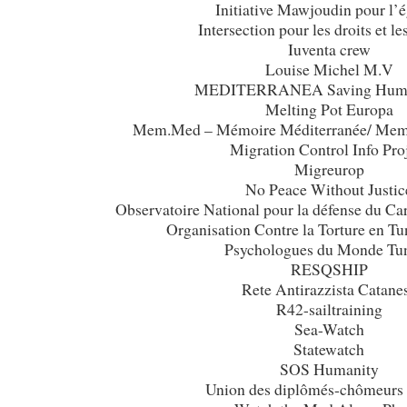
Initiative Mawjoudin pour l’é
Intersection pour les droits et les
Iuventa crew
Louise Michel M.V
MEDITERRANEA Saving Human
Melting Pot Europa
Mem.Med – Mémoire Méditerranée/ Memo
Migration Control Info Pro
Migreurop
No Peace Without Justic
Observatoire National pour la défense du Cara
Organisation Contre la Torture en T
Psychologues du Monde Tun
RESQSHIP
Rete Antirazzista Catane
R42-sailtraining
Sea-Watch
Statewatch
SOS Humanity
Union des diplômés-chômeur