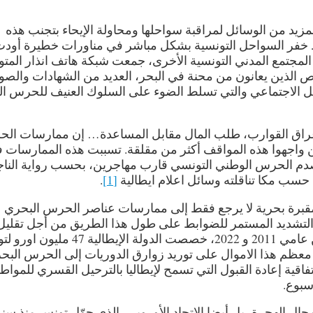
لمزيد من الوسائل لمراقبة سواحلها ومحاولة الإيحاء بتجنب هذه
رط خفر السواحل التونسية بشكل مباشر في مناورات خطيرة أود
لمجتمع المدني التونسية الأخرى، جمعت شبكة هاتف انذار الم
لأشخاص الذين يعانون من محنة في البحر، العديد من الشهادات والصو
ل الاجتماعي والتي تسلط الضوء على السلوك العنيف للحرس ا
غراق القوارب، طلب المال مقابل المساعدة… إن ممارسات ال
ين واجهوا هذه المواقف أكثر من مقلقة. تسببت هذه الممارسات 
صدم الحرس الوطني التونسي قارب مهاجرين، بحسب رواية الناج
 حسب مكا تناقلته وسائل اعلام ايطالية
[1]
.
مقبرة بحرية لا يرجع فقط إلى ممارسات عناصر الحرس البحري
لتشديد المستمر للضوابط على طول هذا الطريق من أجل تقليل
الوافدين على السواحل الإيطالية بأي ثمن. بين عامي 2011 و 2022، خصصت الدولة الإيطا
ق معظم هذا الاموال على توريد زوارق الدوريات إلى الحرس البح
تفاقية إعادة القبول التي تسمح لإيطاليا بالترحيل القسري للمواط
سبوع.
ال الهجرة بل أيضا الاتحاد الأوروبي، الذي حوّل تونس منذ س