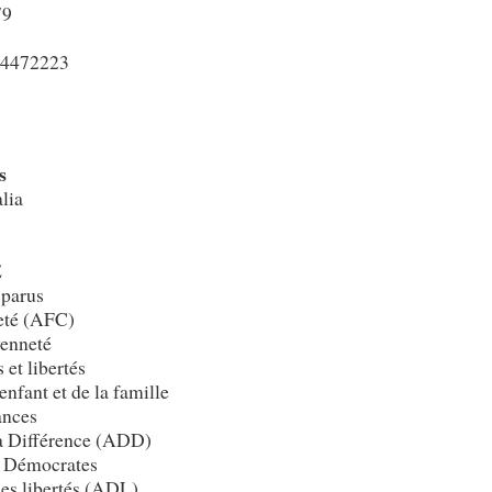
79
84472223
s
alia
E
sparus
eté (AFC)
yenneté
et libertés
nfant et de la famille
ances
la Différence (ADD)
s Démocrates
les libertés (ADL)