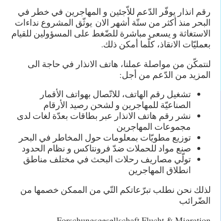
رقم انذار يوفّر الدّعم للاّجئين و المهاجرين في خطر في
البحر منذ أكثر من ستّة أشهر الان يوثّق المشروع نداءات
الاستغاثة و يسعى مباشرة للضّغط على المسؤولين للقيام
بعمليّات الانقاذ، كلّما أمكن ذلك.
لنتمكّن من مواصلة عملنا، هاتف الانذار في حاجة الى
المزيد من الدّعم من أجل:
تشغيل رقم الهاتف، للاتّصال بهواتف الأقمار
الصناعيّة للمهاجرين و لشحن رصيد الأرقام
نشر رقم هاتف الانذار عبر بطاقات بعدّة لغات لدى
مجموعات المهاجرين
توزيع مطويّات بمعلومات حول المخاطر في البحر
صنع مواد للحملات ضدّ فرونتاكس و نظام الحدود
تولّي مصاريف رحلات البحث في مختلف مناطق
انطلاق المهاجرين
لذلك نحن نطلب تبرّعاتكم التّي من الممكن خصمها من
الضّرائب
Forschungsgesellschaft Flucht & Migration