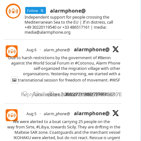
@alarmphone
Follow
Independent support for people crossing the
Mediterranean Sea to the EU | If in distress, call
+49 30220119540 or +33 486517161 | media:
media@alarmphone.org
@alarmphone
6 Aug
·
@alarm_phone
Due to harsh restrictions by the government of
#Benin
against the World Social Forum in
#Cotonou
, Alarm Phone
self-organized the migration village with other
organisations. Yesterday morning, we started with a
transnational session for freedom of movement.
#WSF
Reply on Twitter 2085277114861789467
Retweet on Twitter 2085277114861789467
Like on Twitter 2085277114861789467
2085277114861789467
X
4
14
@alarmphone
5 Aug
·
@alarm_phone
We were alerted to a boat carrying 25 people on the
way from Sirte,
#Libya
, towards Sicily. They are drifting in the
Maltese SAR zone. Coastguards and the merchant vessel
KOHAKU were alerted, but do not react. Rescue is urgent!