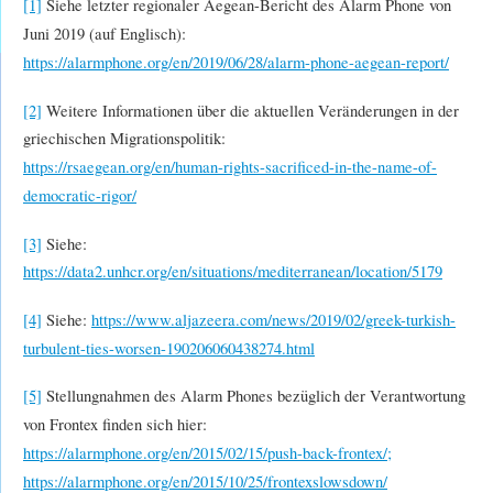
[1]
Siehe letzter regionaler Aegean-Bericht des Alarm Phone von
Juni 2019 (auf Englisch):
https://alarmphone.org/en/2019/06/28/alarm-phone-aegean-report/
[2]
Weitere Informationen über die aktuellen Veränderungen in der
griechischen Migrationspolitik:
https://rsaegean.org/en/human-rights-sacrificed-in-the-name-of-
democratic-rigor/
[3]
Siehe:
https://data2.unhcr.org/en/situations/mediterranean/location/5179
[4]
Siehe:
https://www.aljazeera.com/news/2019/02/greek-turkish-
turbulent-ties-worsen-190206060438274.html
[5]
Stellungnahmen des Alarm Phones bezüglich der Verantwortung
von Frontex finden sich hier:
https://alarmphone.org/en/2015/02/15/push-back-frontex/;
https://alarmphone.org/en/2015/10/25/frontexslowsdown/