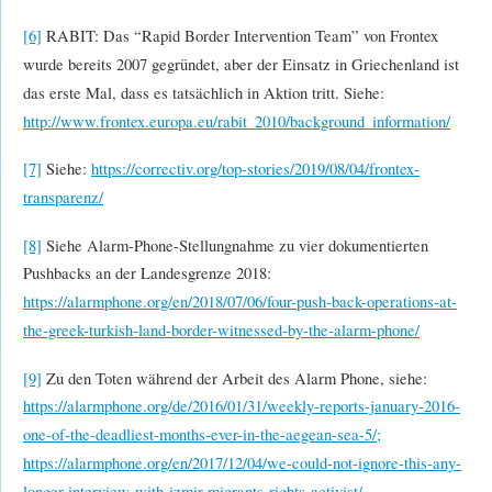
[6]
RABIT: Das “Rapid Border Intervention Team” von Frontex
wurde bereits 2007 gegründet, aber der Einsatz in Griechenland ist
das erste Mal, dass es tatsächlich in Aktion tritt. Siehe:
http://www.frontex.europa.eu/rabit_2010/background_information/
[7]
Siehe:
https://correctiv.org/top-stories/2019/08/04/frontex-
transparenz/
[8]
Siehe Alarm-Phone-Stellungnahme zu vier dokumentierten
Pushbacks an der Landesgrenze 2018:
https://alarmphone.org/en/2018/07/06/four-push-back-operations-at-
the-greek-turkish-land-border-witnessed-by-the-alarm-phone/
[9]
Zu den Toten während der Arbeit des Alarm Phone, siehe:
https://alarmphone.org/de/2016/01/31/weekly-reports-january-2016-
one-of-the-deadliest-months-ever-in-the-aegean-sea-5/;
https://alarmphone.org/en/2017/12/04/we-could-not-ignore-this-any-
longer-interview-with-izmir-migrants-rights-activist/