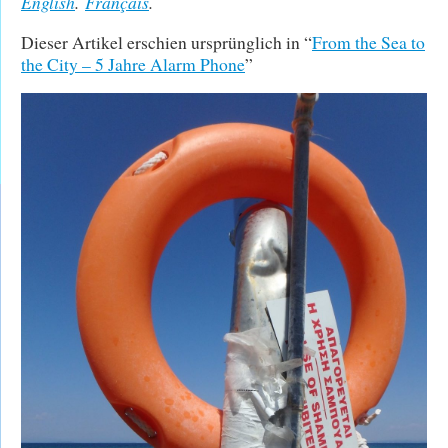
English
.
Français
.
Dieser Artikel erschien ursprünglich in “
From the Sea to
the City – 5 Jahre Alarm Phone
”