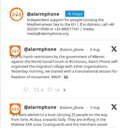
@alarmphone
Folgen
Independent support for people crossing the
Mediterranean Sea to the EU | If in distress, call +49
30220119540 or +33 486517161 | media:
media@alarmphone.org
@alarmphone
@alarm_phone
·
6 Aug
Due to harsh restrictions by the government of
#Benin
against the World Social Forum in
#Cotonou
, Alarm Phone self-
organized the migration village with other organisations.
Yesterday morning, we started with a transnational session for
freedom of movement.
#WSF
X
4
14
@alarmphone
@alarm_phone
·
5 Aug
We were alerted to a boat carrying 25 people on the way
from Sirte,
#Libya
, towards Sicily. They are drifting in the
Maltese SAR zone. Coastguards and the merchant vessel