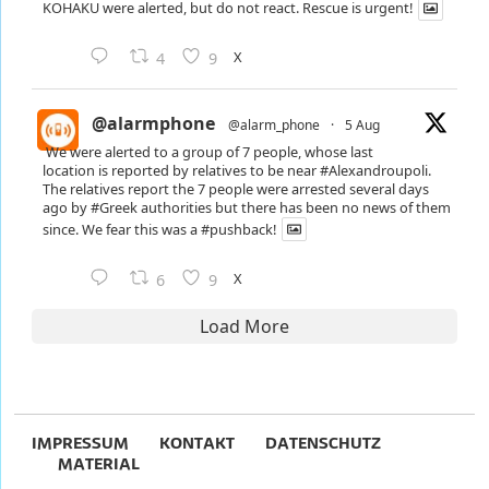
KOHAKU were alerted, but do not react. Rescue is urgent!
X
4
9
@alarmphone
@alarm_phone
·
5 Aug
We were alerted to a group of 7 people, whose last
location is reported by relatives to be near
#Alexandroupoli
.
The relatives report the 7 people were arrested several days
ago by
#Greek
authorities but there has been no news of them
since. We fear this was a
#pushback
!
X
6
9
Load More
IMPRESSUM
KONTAKT
DATENSCHUTZ
MATERIAL