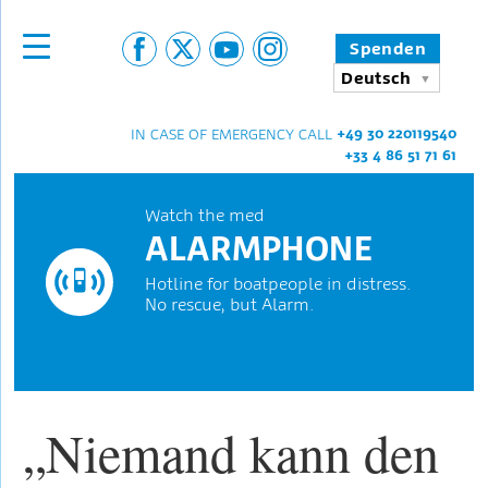
Spenden
Deutsch
+49 30 220119540
IN CASE OF EMERGENCY CALL
+33 4 86 51 71 61
Watch the med
ALARMPHONE
Hotline for boatpeople in distress.
No rescue, but Alarm.
„Niemand kann den