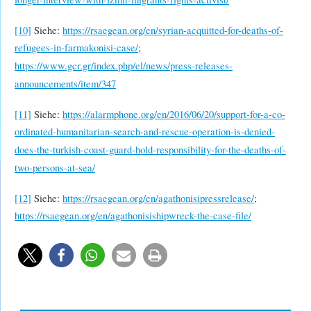
[10]
Siehe:
https://rsaegean.org/en/syrian-acquitted-for-deaths-of-
refugees-in-farmakonisi-case/
;
https://www.gcr.gr/index.php/el/news/press-releases-
announcements/item/347
[11]
Siehe:
https://alarmphone.org/en/2016/06/20/support-for-a-co-
ordinated-humanitarian-search-and-rescue-operation-is-denied-
does-the-turkish-coast-guard-hold-responsibility-for-the-deaths-of-
two-persons-at-sea/
[12]
Siehe:
https://rsaegean.org/en/agathonisipressrelease/
;
https://rsaegean.org/en/agathonisishipwreck-the-case-file/