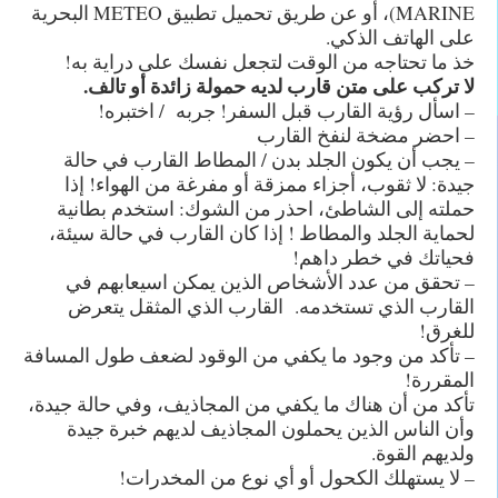
MARINE)، أو عن طريق تحميل تطبيق METEO البحرية
على الهاتف الذكي.
خذ ما تحتاجه من الوقت لتجعل نفسك على دراية به!
لا تركب على متن قارب لديه حمولة زائدة أو تالف.
– اسأل رؤية القارب قبل السفر! جربه / اختبره!
– احضر مضخة لنفخ القارب
– يجب أن يكون الجلد بدن / المطاط القارب في حالة
جيدة: لا ثقوب، أجزاء ممزقة أو مفرغة من الهواء! إذا
حملته إلى الشاطئ، احذر من الشوك: استخدم بطانية
لحماية الجلد والمطاط ! إذا كان القارب في حالة سيئة،
فحياتك في خطر داهم!
– تحقق من عدد الأشخاص الذين يمكن اسيعابهم في
القارب الذي تستخدمه. القارب الذي المثقل يتعرض
للغرق!
– تأكد من وجود ما يكفي من الوقود لضعف طول المسافة
المقررة!
تأكد من أن هناك ما يكفي من المجاذيف، وفي حالة جيدة،
وأن الناس الذين يحملون المجاذيف لديهم خبرة جيدة
ولديهم القوة.
– لا يستهلك الكحول أو أي نوع من المخدرات!