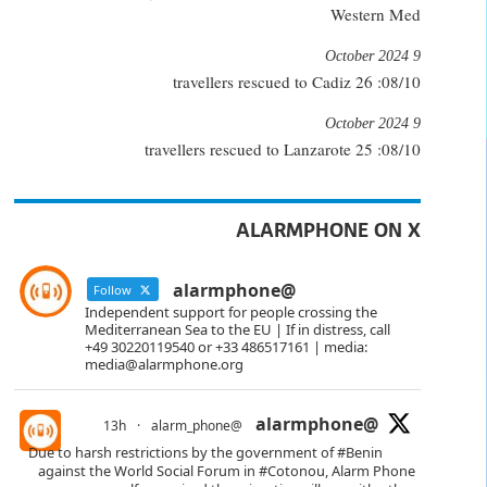
Western Med
9 October 2024
08/10: 26 travellers rescued to Cadiz
9 October 2024
08/10: 25 travellers rescued to Lanzarote
ALARMPHONE ON X
@alarmphone
Follow
Independent support for people crossing the
Mediterranean Sea to the EU | If in distress, call
+49 30220119540 or +33 486517161 | media:
media@alarmphone.org
@alarmphone
13h
·
@alarm_phone
Due to harsh restrictions by the government of
#Benin
against the World Social Forum in
#Cotonou
, Alarm Phone