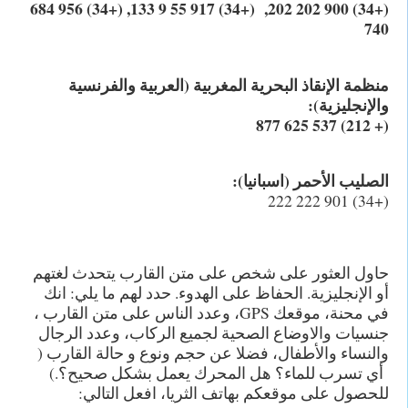
(+34) 900 202 202, (+34) 917 55 9 133, (+34) 956 684
740
منظمة الإنقاذ البحرية المغربية (العربية والفرنسية
والإنجليزية):
(+ 212) 537 625 877
الصليب الأحمر (اسبانيا):
(+34) 901 222 222
حاول العثور على شخص على متن القارب يتحدث لغتهم
أو الإنجليزية. الحفاظ على الهدوء. حدد لهم ما يلي: انك
في محنة، موقعك GPS، وعدد الناس على متن القارب ،
جنسيات والاوضاع الصحية لجميع الركاب، وعدد الرجال
والنساء والأطفال، فضلا عن حجم ونوع و حالة القارب (
أي تسرب للماء؟ هل المحرك يعمل بشكل صحيح؟.)
للحصول على موقعكم بهاتف الثريا، افعل التالي: