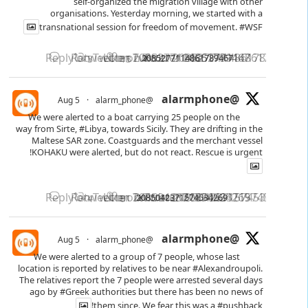
self-organized the migration village with other
organisations. Yesterday morning, we started with a
transnational session for freedom of movement.
#WSF
Reply on Twitter 2085277114861789467
Retweet on Twitter 2085277114861789467
Like on Twitter 2085277114861789467
2085277114861789467
X
3
13
@alarmphone
5 Aug
·
@alarm_phone
We were alerted to a boat carrying 25 people on the
way from Sirte,
#Libya
, towards Sicily. They are drifting in the
Maltese SAR zone. Coastguards and the merchant vessel
KOHAKU were alerted, but do not react. Rescue is urgent!
Reply on Twitter 2085042371574534269
Retweet on Twitter 2085042371574534269
Like on Twitter 2085042371574534269
2085042371574534269
X
4
9
@alarmphone
5 Aug
·
@alarm_phone
We were alerted to a group of 7 people, whose last
location is reported by relatives to be near
#Alexandroupoli
.
The relatives report the 7 people were arrested several days
ago by
#Greek
authorities but there has been no news of
!
them since. We fear this was a
#pushback