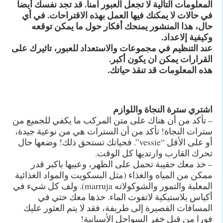
المعلومات التالية لا تجعل العبور آمنا. قد تجد نفسك أيضا
في حالات لا يمكنك فيها العمل بهذه الاقتراحات. في أي
حال، هذا المنشور يمنحك أفكار حول ما يمكن توقعه
وكيفية إلاعداد.
عند التنظيم في مجموعات والاستعداد للعبور، تاثيرك على
القرارات يمكن ان يكون أكبر.
هذه المعلومات قد تنقذ حياتك.
اشتري سترة النجاة واللوازم
– تأكد من أن هناك على متن المركب ما يكفي للجميع من
سترات النجاة! تأكد من أن السترات هي من نوعية جيدة،
أو على الأقل “vessie”. فحياتك تستحق ذلك! وضعها حال
تحرك القارب وارتديها كل الوقت.
– خذ معك حقيبة تحمل على الظهر، وعبيها باكبر قدر
ممكن من المياه والغذاء (مثل البسكويت والمواد الغذائية
المعلبة والتمور والشوكولاته marruja). ولف كل شيء في
أكياس بلاستيكية لاتفوت الماء. خذها معك حتي في
المسافات القصيرة إلى طريفة، فقد لا يتم العثور عليك
فورا من قبل خفر السواحل الأسبانية!