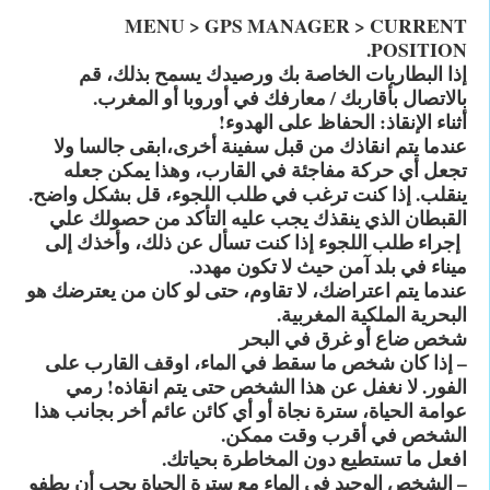
MENU > GPS MANAGER > CURRENT
.
POSITION
إذا البطاريات الخاصة بك ورصيدك يسمح بذلك، قم
بالاتصال بأقاربك / معارفك في أوروبا أو المغرب.
أثناء الإنقاذ: الحفاظ على الهدوء!
عندما يتم انقاذك من قبل سفينة أخرى،ابقى جالسا ولا
تجعل أي حركة مفاجئة في القارب، وهذا يمكن جعله
ينقلب. إذا كنت ترغب في طلب اللجوء، قل بشكل واضح.
القبطان الذي ينقذك يجب عليه التأكد من حصولك علي
إجراء طلب اللجوء إذا كنت تسأل عن ذلك، وأخذك إلى
ميناء في بلد آمن حيث لا تكون مهدد.
عندما يتم اعتراضك، لا تقاوم، حتى لو كان من يعترضك هو
البحرية الملكية المغربية.
شخص ضاع أو غرق في البحر
– إذا كان شخص ما سقط في الماء، اوقف القارب على
الفور. لا نغفل عن هذا الشخص حتى يتم انقاذه! رمي
عوامة الحياة، سترة نجاة أو أي كائن عائم أخر بجانب هذا
الشخص في أقرب وقت ممكن.
افعل ما تستطيع دون المخاطرة بحياتك.
– الشخص الوحيد في الماء مع سترة الحياة يجب أن يطفو