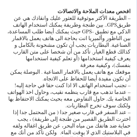
افحص معدات الملاحة والاتصالات
– الطريقة الأكثر موثوقية للعثور عليك وانقاذك هي عن
طريقGPS.. بين طنجة وطريفة يمكنك استخدام الهاتف
الذكي مع تطبيق -GPS حيث يمكنك أيضا طلب المساعدة،
بين الناظور وألميريا انت بحاجة الى هاتف يعمل بالاقمار
الصناعية. البطاريات يجب أن تكون مشحونة بالكامل و
كذالك قطع الغيار. تأكد من أن شخصا على متن القارب
يعرف كيفية استخدامها (أو تعلم كيفية استخدامها
بنفسك)، وكيفية معرفة
موقعك مع هاتف يعمل بالاقمار الصناعية . البوصلة يمكن
أن تكون مفيدة أيضا للحفاظ على الاتجاه.
– تجنب استخدام الهاتف الا اذا كنت حقا في حاجة إليه!
– عندما تذهب مع قارب ينظمه نقيب، وحاول اخذ الهواتف
الخاصة بك. حاول التفاوض معه بحيث يمكنك الاحتفاظ بها
ولكنك سوف تخرج البطاريات.
– عند السفر في قارب صغير جدا ( من المحتمل جدا إذا
اخترت الطريق القصير من طنجة إلى طريفة) ، يجب
حماية ضد هاتفك من مياه البحر، عن طريق اغفاله ولفه
في البلاستيك الذي لا يوفت الماء. ولكن تأكد من أنك مع