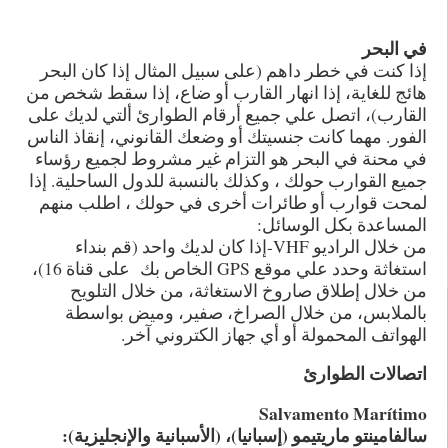
في البحر
إذا كنت في خطر داهم (على سبيل المثال إذا كان البحر
هائج للغاية، إذا انهار القارب أو ضاع، إذا سقط شخص من
القارب)، اتصل علي جميع أرقام الطوارئ ألتي لديك على
الفور. مهما كانت جنسيتك أو وضعك القانوني، إنقاذ الناس
في محنة في البحر هو التزام غير مشروط لجميع رؤساء
جميع القوارب حولك ، وكذلك بالنسبة للدول الساحلية. إذا
لمحت قوارب أو طائرات أخرى في حولك ، اطلب منهم
المساعدة بكل الوسائل:
من خلال الراديو VHF-إذا كان لديك واحد (قم بنداء
استغاثة وحدد علي موقع GPS الخاص بك على قناة 16)،
من خلال إطلاق صاروخ الاستغاثة، من خلال التلويح
بالملابس، من خلال الصراخ، صفير، وميض بواسطة
الهواتف المحمولة أو أي جهاز الكتروني آخر.
اتصالات الطوارئ
Salvamento Marítimo
سالفامينتو ماريتيمو (إسبانيا)، (الأسبانية والإنجليزية):