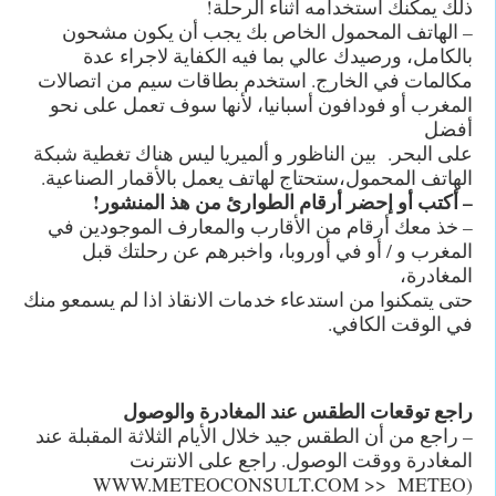
ذلك يمكنك استخدامه أثناء الرحلة!
– الهاتف المحمول الخاص بك يجب أن يكون مشحون
بالكامل، ورصيدك عالي بما فيه الكفاية لاجراء عدة
مكالمات في الخارج. استخدم بطاقات سيم من اتصالات
المغرب أو فودافون أسبانيا، لأنها سوف تعمل على نحو
أفضل
على البحر. بين الناظور و ألميريا ليس هناك تغطية شبكة
الهاتف المحمول،ستحتاج لهاتف يعمل بالأقمار الصناعية.
– أكتب أو إحضر أرقام الطوارئ من هذ المنشور!
– خذ معك أرقام من الأقارب والمعارف الموجودين في
المغرب و / أو في أوروبا، واخبرهم عن رحلتك قبل
المغادرة،
حتى يتمكنوا من استدعاء خدمات الانقاذ اذا لم يسمعو منك
في الوقت الكافي.
راجع توقعات الطقس عند المغادرة والوصول
– راجع من أن الطقس جيد خلال الأيام الثلاثة المقبلة عند
المغادرة ووقت الوصول. راجع على الانترنت
(WWW.METEOCONSULT.COM >> METEO