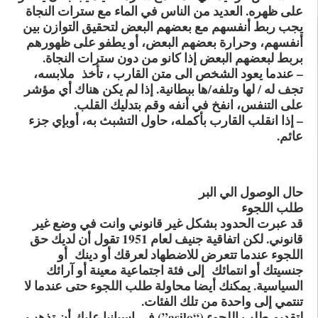
على ظهره. العديد من الناس في الماء مع سترات النجاة
يجب ربط أنفسهم مع بعضهم البعض لتحقيق التوازن بين
أنفسهم، وحرارة بعضهم البعض، أو يطفو على ظهورهم
بربط لبعضهم البعض إذا كانو من دون سترات النجاة.
– عندما يعود الشخص الى متن القارب ، تأخذ ملابسه،
تجف له / لها وتلفه/ها ببطانية. إذا لم يكن هناك أي مؤشر
على التنفس، انفخ في أنفه وقم بتدليك القلب.
– إذا انقلب القارب بأكمله، حاول التشبث به، أوبإي جزء
عائم.
حال الوصول الي البر
طلب اللجوء
قد عبرت الحدود بشكل غير قانوني وانت في وضع غير
قانوني. لكن اتفاقية جنيف لعام 1951 تقول أن لديك حق
اللجوء عندما تتعرض للاضطهاد لعرقك أو دينك أو
جنسيتك أو انتمائك إلى فئة اجتماعية معينة أو آرائك
السياسية. يمكنك أيضا محاولة طلب اللجوء حتى عندما لا
تنتمي إلى واحدة من تلك الفئات.
لتقديم طلب اللجوء (“asilo”) في اسبانيا عليك أن تذهب