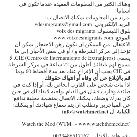
وهناك الكثير من المعلومات المفيدة عندما تكون في
اسبانيا!
لمزيد من المعلومات يمكنك الاتصال ب:
البريد الإلكتروني: vdesmigrants@gmail.com
بلوق الفيسبوك: voix des migrants
الموقع: www.voixdesmigrants.com
الاعتقال: من الممكن ان تكون رهن الاحتجاز. يمكن أن
تؤخذ إلى مركز الشرطة و / أو في بعض الأحيان إلى ما
يسمى CIE (Centro de Internamiento de Extranjeros). لا
يسمح لهم بابقائك أطول من 72 ساعة في مركز الشرطة.
في CIE يجب أن الإفراج عنك بعد مدة أقصاها 60 يوما.
قم بالإبلاغ عن أي وفاة أو انتهاك حقوقك
اذا مات شخص على القارب الخاص بك، أو إذا كنت في
ضائقة وقارب فشل في القيام بواجبه لانقاذ لك في حين
كان يدرك وضعك، يمكنك الاتصال بمنظمة محلية تدافع
عن المهاجرين وتطلب ان يتم سماع شهادتك أو يمكنك:
الكتابة ل info@watchmed.net
Watch the Med (WTM – www.watchthemed.net)
رقم هاتف الانذار 0033486517167