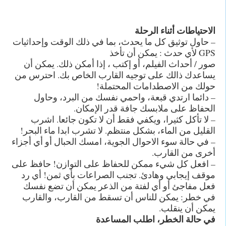
الاحتياطات أثناء الرحلة
– حاول توثيق كل ما يحدث، بما في ذلك الوقت وإحداثيات
GPS لأي حدث : يمكن أن تأخذ
صور / أحداث الفيلم، أو إكتب ، إذا أمكن ذلك. يمكن أن
يساعدك ذالك على توجيه القارب الخاص بك. احترس من
حولك من الاصطدامات المحتملة!
– دائما ارتدي قبعة، واحمي نفسك من البرد، وحاول
الحفاظ على ملابسك جافة قدر الإمكان.
– لا تأكل كثيرا، ويكفي فقط أن لا تكون جائعا. اشرب
القليل من الماء، بشكل منتظم. لا تشرب ابدا ماء البحر!
– في حالة سوء الاحوال الجوية، امسك الحبال أو أي أجزاء
أخرى من القارب.
– افعل كل شيء ممكن للحفاظ على التوازن! حافظ على
موقف إيجابي وهادئ. تجنب الصراعات بأي ثمن! أي رد
فعل مفاجئ أو أي لفتة من الذعر يمكن أن تضع نفسك
في خطر: يمكن للناس أن تسقط من القارب، والقارب
يمكن أن ينقلب.
في حالة الخطر، اطلب المساعدة