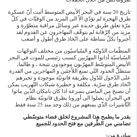
تاريخ 20 سنة في البحر الأبيض المتوسط أثبت أنّ عسكرة
طرق الهجرة لم تؤدّي الاّ الى المزيد من الوفيّات في كلّ
مرّة تغلق طريق جديدة عبر وسائل مراقبة متطوّرة و
مزيد من الرّقابة لم يتوقّف المهاجرون عن القدوم لقد
أجبروا بكلّ بساطة على اتّخاذ طرق أطول و أصعب
المنظّمات الدّوليّة و السّياسيّون من مختلف التوجّهات
السّياسيّة أدانوا المهرّبين كسبب رئيسي للموت في البحر
الأبيض المتوسّط المهرّبون موجودون نتيجة ، و طالما،
ستظلّ الحدود التّي تمنع اللاّجئين و المهاجرين من القدرة
على الدّخول للدّول بطريقة قانونيّة موجودة و تجبرهم
اتّخاذ طرق سرّية، مكلفة و خطيرة شبكات التّهريب يمكن
أن تصبح من الماضي بسرعة اذا كان بامكان الذّين ماتوا
في البحرأن يصلوا الى أوروبا بطرق قانونيّة نظام
التّأشيرات الذّي يمنعهم من ذلك وجد منذ 25 سنة فقط
بقدر ما يطمح هذا المشروع لخلق فضاء متوسّطي
تضامني من الطّرفين مع فتح الحدود للجميع
مبادرة من: