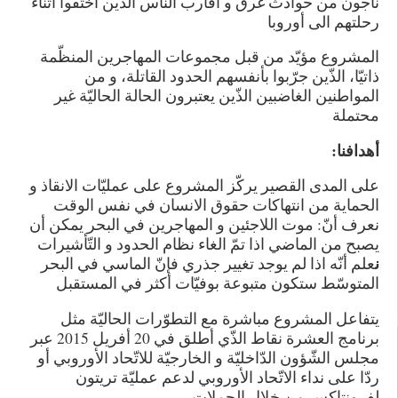
ناجون من حوادث غرق و أقارب النّاس الذّين اختفوا أثناء
رحلتهم الى أوروبا
المشروع مؤيّد من قبل مجموعات المهاجرين المنظّمة
ذاتيّا، الذّين جرّبوا بأنفسهم الحدود القاتلة، و من
المواطنين الغاضبين الذّين يعتبرون الحالة الحاليّة غير
محتملة
أهدافنا:
على المدى القصير يركّز المشروع على عمليّات الانقاذ و
الحماية من انتهاكات حقوق الانسان في نفس الوقت
نعرف أنّ: موت اللاجئين و المهاجرين في البحر يمكن أن
يصبح من الماضي اذا تمّ الغاء نظام الحدود و التّأشيرات
ن
علم أنّه اذا لم يوجد تغيير جذري فإنّ الماسي في البحر
المتوسّط ستكون متبوعة بوفيّات أكثر في المستقبل
يتفاعل المشروع مباشرة مع التطوّرات الحاليّة مثل
برنامج العشرة نقاط الذّي أطلق في 20 أفريل 2015 عبر
مجلس الشّؤون الدّاخليّة و الخارجيّة للاتّحاد الأوروبي أو
ردّا على نداء الاتّحاد الأوروبي لدعم عمليّة تريتون
لفرونتاكس من خلال الحملات