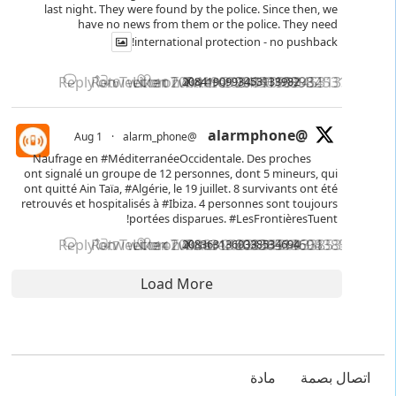
last night. They were found by the police. Since then, we
have no news from them or the police. They need
international protection - no pushback!
Reply on Twitter 2084190993453133982
Retweet on Twitter 2084190993453133982
Like on Twitter 2084190993453133982
2084190993453133982
X
6
10
@alarmphone
1 Aug
·
@alarm_phone
Naufrage en
#MéditerranéeOccidentale
. Des proches
ont signalé un groupe de 12 personnes, dont 5 mineurs, qui
ont quitté Ain Taïa,
#Algérie
, le 19 juillet. 8 survivants ont été
retrouvés et hospitalisés à
#Ibiza
. 4 personnes sont toujours
!
portées disparues.
#LesFrontièresTuent
Reply on Twitter 2083631360338534694
Retweet on Twitter 2083631360338534694
Like on Twitter 2083631360338534694
2083631360338534694
X
7
14
Load More
اتصال
بصمة
مادة