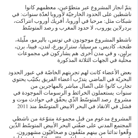
يتمّ انجاز المشروع عبر متطوّعين، معظمهم كانوا
ناشطين على الحدود الخارجيّة لأوروبا لعدّة سنوات: في
شبكات مثل: مرحبا في أوروبا، أفريك أوروب انتراكت،
بردرلاين يوروب، لا حدود المغرب و رصد المتوسّط
ناشطو المشروع موجودون في تونس، باليرمو، ملّيلة،
طنجة، كاديس، مرسيليا، سترازبورغ، لندن، فيينا، برن،
برلين، و في مدن أخرى هم يشاركون في مجموعات
محلّية في الجهات الثلاثة المذكورة
بعض الأعضاء كانت لهم تجربتهم الخاصّة في عبور الحدود
البحريّة في الماضي يتدرّب أعضاء الفريق بكتيّب يحتوي
تجارب كانوا على اتّصال مباشر بالمهاجرين من
سنوات يستعملون الخرائط و الرسومات الموجودة في
مشروع رصد المتوسّط الذّي يحقّق في حوادث موت و
فشل في الانقاذ في البحر الابيض المتوسّط منذ 2011
المشروع مدعوم من قبل مجموعة متنوّعة من ناشطي
المجتمع المدني على ضفّتي البحر الأبيض المتوسّط الذّين
وقّعوا ندائنا من بينهم مثقّفون و صحافيّون مشهورون،