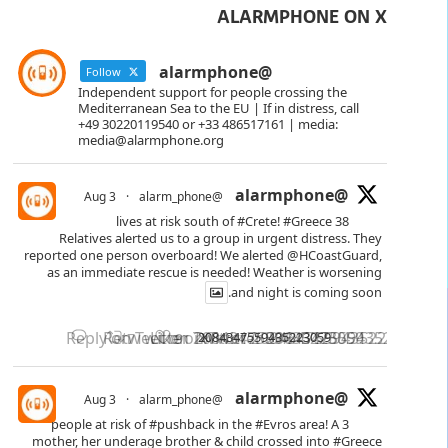
ALARMPHONE ON X
@alarmphone
Follow
Independent support for people crossing the
Mediterranean Sea to the EU | If in distress, call
+49 30220119540 or +33 486517161 | media:
media@alarmphone.org
@alarmphone
3 Aug
·
@alarm_phone
#Crete
!
#Greece
38 lives at risk south of
Relatives alerted us to a group in urgent distress. They
reported one person overboard! We alerted
@HCoastGuard
,
as an immediate rescue is needed! Weather is worsening
and night is coming soon.
Reply on Twitter 2084347559435223059
Retweet on Twitter 2084347559435223059
Like on Twitter 2084347559435223059
2084347559435223059
X
7
9
@alarmphone
3 Aug
·
@alarm_phone
#pushback
in the
#Evros
area! A
3 people at risk of
mother, her underage brother & child crossed into
#Greece