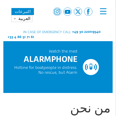
التبرعات
العربية
+49 30 220119540
IN CASE OF EMERGENCY CALL
+33 4 86 51 71 61
Watch the med
ALARMPHONE
Hotline for boatpeople in distress.
No rescue, but Alarm.
من نحن