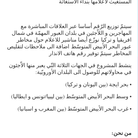
المستغيث لاعلامها بنداء الاستغاثة
سيتمّ توزيع الرّقم أساسا عبر العلاقات المباشرة مع
المهاجرين و اللاّجئين في بلدان العبور المهمّة في شمال
افريقيا و تركيا نوزّع أيضا مناشير للاعلام حول مخاطر
عبور البحر الأبيض المتوسّط اضافة الى ملاحظات لتقليص
المخاطر سيتمّ توفير رقم هاتف الانذار
ينشط المشروع في الجهات الثلاثة التّي يعبر منها الاّجئون
في محاولاتهم للوصول الى البلدان الأوروبّية:
• بحر ايجة (بين اليونان و تركيا)
• وسط البحر الأبيض المتوسّط (بين ليبيا/تونس و ايطاليا)
• غرب البحر الأبيض المتوسّط (بين المغرب و اسبانيا)
من نحن: