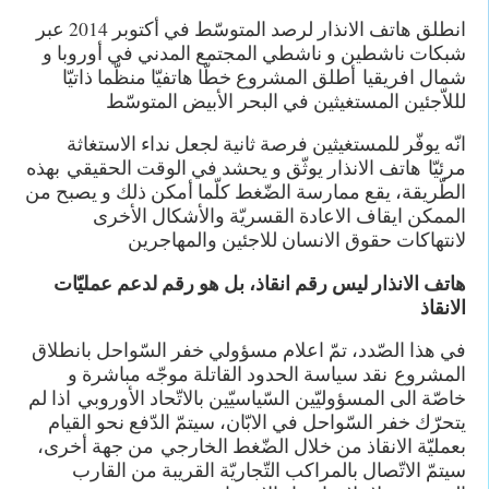
انطلق هاتف الانذار لرصد المتوسّط في أكتوبر 2014 عبر
شبكات ناشطين و ناشطي المجتمع المدني في أوروبا و
شمال افريقيا أطلق المشروع خطّا هاتفيّا منظّما ذاتيّا
لللاّجئين المستغيثين في البحر الأبيض المتوسّط
انّه يوفّر للمستغيثين فرصة ثانية لجعل نداء الاستغاثة
مرئيّا هاتف الانذار يوثّق و يحشد في الوقت الحقيقي بهذه
الطّريقة، يقع ممارسة الضّغط كلّما أمكن ذلك و يصبح من
الممكن ايقاف الاعادة القسريّة والأشكال الأخرى
لانتهاكات حقوق الانسان للاجئين والمهاجرين
هاتف الانذار ليس رقم انقاذ، بل هو رقم لدعم عمليّات
الانقاذ
في هذا الصّدد، تمّ اعلام مسؤولي خفر السّواحل بانطلاق
المشروع نقد سياسة الحدود القاتلة موجّه مباشرة و
خاصّة الى المسؤوليّين السّياسيّين بالاتّحاد الأوروبي اذا لم
يتحرّك خفر السّواحل في الابّان، سيتمّ الدّفع نحو القيام
بعمليّة الانقاذ من خلال الضّغط الخارجي من جهة أخرى،
سيتمّ الاتّصال بالمراكب التّجاريّة القريبة من القارب