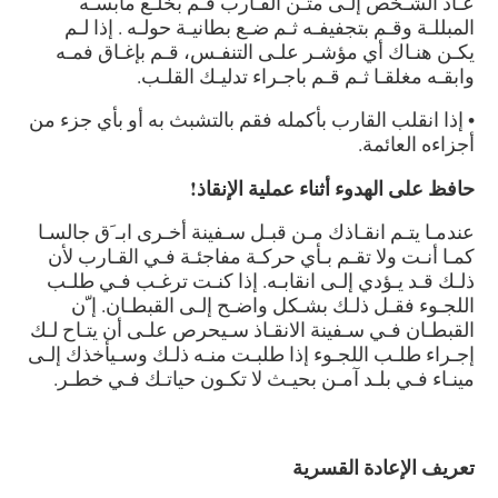
عـاد الشـخص إلـى متـن القـارب قـم بخلـع مابسـه
المبللـة وقـم بتجفيفـه ثـم ضـع بطانيـة حولـه . إذا لـم
يكـن هنـاك أي مؤشـر علـى التنفـس، قـم بإغـاق فمـه
وابقـه مغلقـا ثـم قـم باجـراء تدليـك القلـب.
• إذا انقلب القارب بأكمله فقم بالتشبث به أو بأي جزء من
أجزاءه العائمة.
حافظ على الهدوء أثناء عملية الإنقاذ!
عندمـا يتـم انقـاذك مـن قبـل سـفينة أخـرى ابـ َق جالسـا
كمـا أنـت ولا تقـم بـأي حركـة مفاجئـة فـي القـارب لأن
ذلـك قـد يـؤدي إلـى انقابـه. إذا كنـت ترغـب فـي طلـب
اللجـوء فقـل ذلـك بشـكل واضـح إلـى القبطـان. إ ّن
القبطـان فـي سـفينة الانقـاذ سـيحرص علـى أن يتـاح لـك
إجـراء طلـب اللجـوء إذا طلبـت منـه ذلـك وسـيأخذك إلـى
مينـاء فـي بلـد آمـن بحيـث لا تكـون حياتـك فـي خطـر.
تعريف الإعادة القسرية