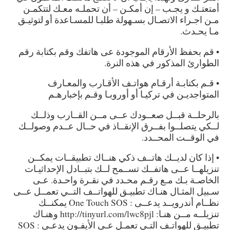
أمتعتـك و يجـب – إن أمكـن – أن تحملـه معـك لتتكمـن
مـن اجـراء الاتصـال بسـهولة طلبـا للمسـاعدة أو لتوثيـق
مـا يحـدث.
• قم بحفظ الأرقام الموجودة عى هاتفك وقم بكتابة رقم
الطوارئ المذكور في هذه النرة.
• قـم بكتابـة أرقـام هواتـف الأقـارب والمعـارف
المتواجديـن في تركيـا أو أوروبـا وقـم بإخبارهـم
بالرحلــة قبــل صعــودك عــى مــن القــارب وذلــك
لــكي يتصلــوا بفــرق الإنقــاذ في حــال عــدم وصولــك
في الوقــت المحــدد.
• إذا كان لديــك هاتــف ذكي هنــاك تطبيقــات يمكــن
تنزيلهــا عــى هاتفــك تســمح لــك بتبــادل الإحداثيـات
الخاصـة بـك مـع رقـم محـدد في نقـرة واحـدة. عـى
سـبيل المثـال هنـاك تطبيـق للهواتــف التــي تعمــل عــى
نظــام أندرويــد يدعــى : One Touch SOS يمكنــك
تنزيلــه مــن هنـا: http://tinyurl.com/lwc8pjl وهنـاك
تطبيـق للهواتـف التـي تعمـل عـى الأيفـون يدعـى : SOS