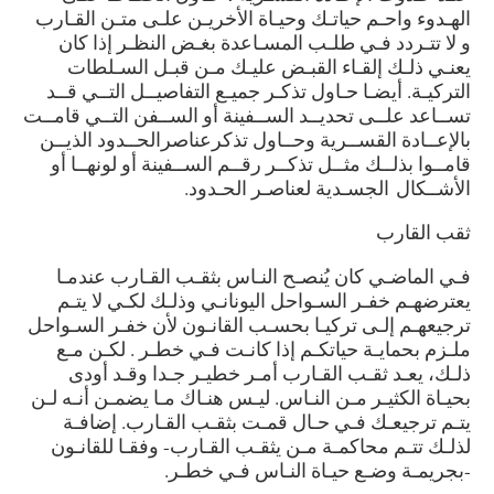
الهـدوء واحـم حياتـك وحيـاة الأخريـن علـى متـن القـارب
و لا تتـردد فـي طلـب المسـاعدة بغـض النظـر إذا كان
يعنـي ذلـك إلقـاء القبـض عليـك مـن قبـل السـلطات
التركيـة. أيضـا حـاول تذكـر جميـع التفاصيــل التــي قــد
تســاعد علــى تحديــد الســفينة أو الســفن التــي قامــت
بالإعــادة القســرية وحــاول تذكرعناصرالحــدود الذيــن
قامــوا بذلــك مثــل تذكــر رقــم الســفينة أو لونهــا أو
الأشــكال الجسـدية لعناصـر الحـدود.
ثقب القارب
فـي الماضـي كان يُنصـح النـاس بثقـب القـارب عندمـا
يعترضهـم خفـر السـواحل اليونانـي وذلـك لكـي لا يتـم
ترجيعهـم إلـى تركيـا بحسـب القانـون لأن خفـر السـواحل
ملـزم بحمايـة حياتكـم إذا كانـت فـي خطـر . لكـن مـع
ذلـك، يعـد ثقـب القـارب أمـر خطيـر جـدا وقـد أودى
بحيـاة الكثيـر مـن النـاس. ليـس هنـاك مـا يضمـن أنـه لـن
يتـم ترجيعـك فـي حـال قمـت بثقـب القـارب. إضافـة
لذلـك تتـم محاكمـة مـن يثقـب القـارب- وفقـا للقانـون
-بجريمـة وضـع حيـاة النـاس فـي خطـر.