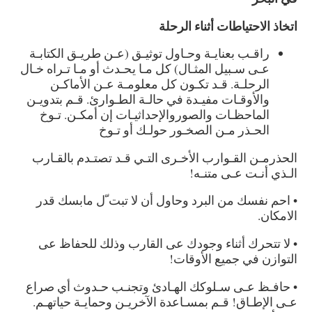
اتخاذ الاحتياطات أثناء الرحلة
راقـب بعنايـة وحـاول توثيـق (عـن طريـق الكتابـة
عـى سـبيل المثـال) كل مـا يحـدث أو مـا تـراه خـال
الرحلـة. قـد تكـون كل معلومـة عـن الأماكـن
والأوقـات مفيـدة في حالـة الطـوارئ. قـم بتدويـن
الماحظـات والصوروالإحداثيـات إن أمكـن. تـوخ
الحـذر مـن الصخـور حولـك أو تـوخ
الحذرمـن القـوارب الأخـرى التـي قـد تصتـدم بالقـارب
الـذي أنـت عـى متنـه!
• احم نفسك من البرد وحاول أن لا تبت ّل مابسك قدر
الامكان.
• لا تتحرك أثناء وجودك عى القارب وذلك للحفاظ عى
التوازن في جميع الأوقات!
• حافـظ عـى سـلوكك الهـادئ وتجنـب حـدوث أي صراع
عـى الإطـاق! قـم بمسـاعدة الآخريـن وحمايـة حياتهـم.