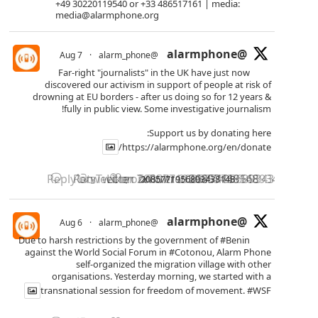
+49 30220119540 or +33 486517161 | media:
media@alarmphone.org
@alarmphone
7 Aug
·
@alarm_phone
Far-right "journalists" in the UK have just now
discovered our activism in support of people at risk of
drowning at EU borders - after us doing so for 12 years &
fully in public view. Some investigative journalism!
Support us by donating here:
https://alarmphone.org/en/donate/
Reply on Twitter 2085771956893438148
Retweet on Twitter 2085771956893438148
Like on Twitter 2085771956893438148
2085771956893438148
X
3
7
@alarmphone
6 Aug
·
@alarm_phone
Due to harsh restrictions by the government of
#Benin
against the World Social Forum in
#Cotonou
, Alarm Phone
self-organized the migration village with other
organisations. Yesterday morning, we started with a
transnational session for freedom of movement.
#WSF