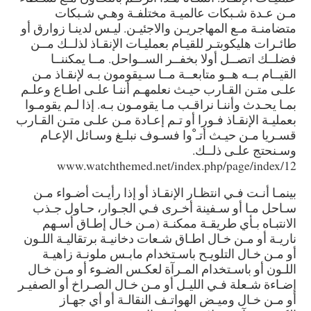
مـن عـدة شـبكات عالميـة مختلفـة وهـي شـبكات
متضامنـة مـع المهاجريـن والاجئيـن. ليـس لدينـا زوارق أو
طائـرات هليكوبتـر للقيـام بعمليـات الإنقـاذ لذلــك مــن
فضلــك اتصــل أولا بخفــر الســواحل. مــا يمكننــا
القيــام بــه هــو متابعــة مــا سـيقومون بـه لإنقـاذ مـن
علـى متـن القـارب حيـث نعلمهـم أننـا علـى اطـاع وعلـم
بمـا يحـدث وأننـا نراقـب مـا يقومـون بـه. إذا لـم يقومـوا
بعمليـة الإنقـاذ فـورا أو تـم إعـادة مـن علـى متـن القـارب
قسـريا مـن حيـث أتـ ْوا فسـوف نبلـغ وسـائل الإعـام
وسـنحتج علـى
ذلــك.
12/www.watchthemed.net/index.php/page/index
بينمـا أنـت فـي انتظـار الإنقـاذ أو إذا رأيـت أضـواء مـن
سـاحل مـا أو سـفينة أخـرى فـي الجـوار، حـاول جـذب
الانتبـاه بـأي طريقـة ممكنـة (مـن خـال إطـاق أسـهم
ناريـة أو مـن خـال اطـاق شـعات دخانيـة برتقاليـة اللـون
أو مـن خـال التلويـح باسـتخدام مابـس ملونـة زاهيـة
اللـون أو باسـتخدام المـرآة لعكـس الضـوء أو مـن خـال
إضـاءة شـعلة فـي الليـل أو مـن خـال الصـراخ أو الصفيـر
أو مـن خـال وميـض الهواتـف النقالـة أو أي جهـاز