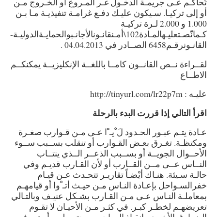
تُحاكـم عـى جريمـة الدخـول غـر المـروع أو الخـروج مـن
أو إلى تركيـا. سـيكون عليـك دفـع غرامـة تنفيذيـة مـا بـن
1.000 و 2.000 لـرة تركيـة
كـمانّصـتعليـهالمـادة102\أمـنقانـونالأجانـبوالحمايـةالدوليـة-
القانـونرقـم6458 الصــادر في 04.04.2013 .
لقــراءة نــص القانــون كامــا باللغــة الإنكليزيــة يمكنكــم
الاطــاع
عليـه :
http://tinyurl.com/lr22p7m
اقرأ التالي إذا قررت البدء بالرحلة
عـادة يتـم عبـور الحـدود لَ ْيـ ًا عـى مـن قـوارب صغـرة
ومكتظـة. تغـرق بعـض القـوارب أو تنقلب بســبب ســوء
الأحــوال الجويــة أو بســبب الذعــر الــذي ينتــاب
النــاس عــى مــن القــارب أو لأن القـارب قديـم وفي
حالـة سـيئة. هنـاك أيْضـاً تقاريـر تتحـدث عـن قيـام
خفرالسـواحل بإعـادة النـاس مـن حيـث أتـ ْوا أو قيامهـم
بمعاملـة النـاس عـى مـن القـارب بشـكل عنيـف وبالتـالي
تعريضهـم لخطـر كبـر. في كثـر مـن الأحيـان لا تقـوم