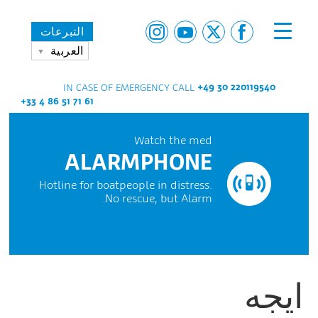
التبرعات
العربية
+49 30 220119540
IN CASE OF EMERGENCY CALL
+33 4 86 51 71 61
Watch the med
ALARMPHONE
Hotline for boatpeople in distress.
No rescue, but Alarm.
ايجه