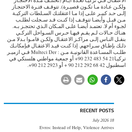
ولكـن عـادة مـا تكـون قصيـرة). تتوقـف فتـرة الاحتجـاز
إلـى حـد كبيـر علـى إذا مـا اعتقلتـك السـلطات التركيـة
مـن قبـل وأيضـا تتوقـف إذا كنـت قـد سـجلت لطلـب
لجـوء أم لا. تعتمـد أيضـا علـى المـكان الـذي تحتجـز بـه.
هنـاك حـالات لـم يقـم فيهـا حـرس السـواحل التركـي
بنقـل النـاس إلـى مراكـز الاعتقـال ولكـن قامـوا بـدلا مـن
ذلـك بإطـاق سـراحهم. إذا كنـت قيـد الاعتقـال فبإمكانـك
طلـب المسـاعدة القانونيـة مـن : Multeci Der فـي ازميـر
تركيـا21 54 483 232 90+ أو جمعية مواطني هلسنكي في
اسطنبول 42 68 292 212 90 + أو 2923 212 90+.
RECENT POSTS
18 July 2026
Evros: Instead of Help, Violence Arrives