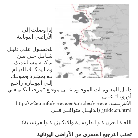
إذا وصلت إلى
الأراضي اليونانية
للحصـول علـى دليـل
شـامل عـن مـن
يمكنـه مسـاعدتك
ومـا يمكنـك القيـام
بـه بمجـرد وصولـك
إلـى اليونـان، راجـع
دليـل المعلومـات الموجـود علـى موقـع “مرحبـا بكـم فـي
أوروبـا” علـى
الانترنــت:http://w2eu.info/greece.en/articles/greece-
guide.en.html (الدليــل متوافــر فــي
اللغـة العربيـة و الفارسـية والانكليزيـة والفرنسـية).
تجنب الترجيع القسري من الأراضي اليونانية