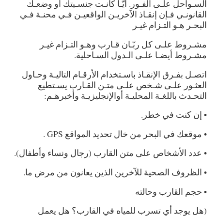
السـواحل علـى الفـور. أيّـا كانـت جنسـيتك أو وضعـك
القانونـي فـإن إنقـاذ الآخريـن الواقعيـن فـي محنـة فـي
البحـر هـو التـزام غيـر
مشـروط علـى كل رب
ـان قـارب وهـو التـزام غيـر
مشـروط أيضـا علـى الـدول السـاحلية.
اتصـل بفـرق الإنقـاذ باسـتخدام الأرقـام التاليـة وحـاول
العثـور علـى شـخص علـى متـن القـارب يسـتطيع
التحـدث باللغـة المحليـة أوالإنجليزيـة وأخبرهـم:
• إن كنت في خطر.
• موقعك في البحر من خال تحديد المواقع GPS .
• عدد الأشخاص على متن القارب (رجال ونساء وأطفال).
• الظروف الصحية للآخرين الذين يعانون من مرض ما.
• حجم القارب وحالته
(هل يوجد أي تسرب للمياه في القارب؟ هل يعمل