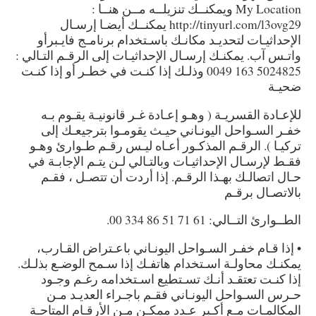
My Location ويمكنــك تنزيلــه مــن هنــا :
http://tinyurl.com/l3ovg29 يمكنــك أيضـا إرسـال
الإحداثيـات لتحديـد مكانـك باسـتخدام برنامـج فايـبرأو
واتـس آب. يمكنـك إرسـال
الإحداثيـات إلى الرقـم التـالي :
5024825 163 0049
وذلـك إذا كنـت في خطـر أو إذا كنـت
ضحيـة
للإعـادة القسريـة ( وهـو إعـادة غـر قانونيـة يقـوم بـه
خفـر السـواحل اليونـاني حيـث يقومـوا بترجيعـك إلى
تركيـا ). الرقـم المذكـور أعـاه ليـس رقـم طـوارئ وهـو
فقـط لإرسـال الإحداثيـات وبالتـالي لـن يتـم الإجابـة في
حـال اتصالـك بهـذا الرقـم. إذا أردت أن تتصـل ، فقـم
بالاتصـال برقـم
الطــوارئ التــالي: 61 71 51 86 334 00.
• إذا قـام خفـر السـواحل اليونـاني باعـتراض القـارب،
يمكنـك محاولـة اسـتخدام هاتفـك إذا سـمح الوضـع بذلـك.
إذا كنـت تعتقـد أنـك تسـتطيع اسـتخدامه رغـم وجـود
حـرس السـواحل اليونـاني فقـم باجـراء العديـد مـن
المكالمـات مـع أكـبر عـدد ممكـن مـن الأرقـام المتاحـة