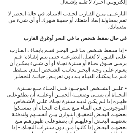
إلكترونـي آخـر). لا تقـم بإشـعال
النارعلـى متـن القـارب لجـذب الانتبـاه. في حالة الخطر لا
تقم بمحاولة إنقاذ أمتعتك أو حقيبة ظهرك أو أي شيء من
مقتنياتك.
في حال سقط شخص ما في البحر أوغرق القارب
• إذا سـقط شـخص مـا فـي البحـر فقـم بايقـاف القـارب
علـى الفـور. لا تُغفـل النظرعنـه حتـى يتـم إنقـاذه! قـم
برمـي طـوق نجـاة أو سـترة نجـاة أو أي شـيء يمكـن أن
يعـوم علـى وجـه البحـر بجانـب الشـخص الـذي سـقط.
قـم مـا يمكنـك القيـام بـه دون تعريـض حياتـك للخطـر.
• علــى الشــخص الموجــود فــي المــاء مــع ســترة
النجــاة أن يتبنــى وضعيــة الجنيــن أوعليــه أن يطفوعلـى
ظهـره إذا لـم يكـن لديـه سـترة نجـاة. علـى الأشـخاص
الموجوديـن فـي المـاء مـع سـترات النجـاة أن يمسـكوا
بعضهـم البعـض لتحقيـق التـوازن بيـن أنفسـهم ولتدفئـة
بعضهـم البعـض أوعليهـم أن يطفوعلـى ظهورهـم مـع
بعضهـم البعـض إذا كانـوا مـن دون سـترات النجـاة. • إذا