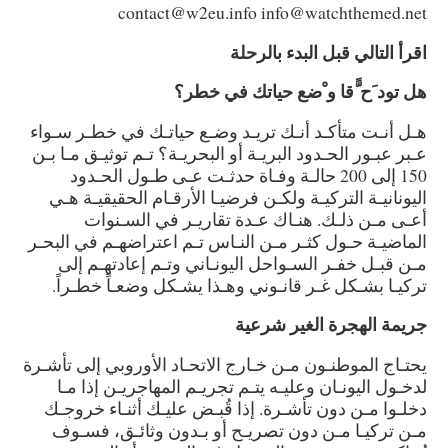
contact@w2eu.info
info@watchthemed.net
اقرأ التالي قبل البدء بالرحلة
هل تود َح ًّقا و ْضع حياتك في خطر؟
هـل أنـت متأكـد أنـك تريـد وضـع حياتـك في خطـر سـواء
عـبر عبـور الحـدود البريـة أو البحريـة؟ تـم توثيـق مـا بـن
150 إلى 200 حالـة وفـاة حدثـت عـى طـول الحـدود
اليونانيـة التركيـة ولكـن فرضيـا الأرقـام الحقيقيـة هـي
أعـى مـن ذلـك. هنـاك عـدة تقاريـر في السـنوات
الماضيـة حـول كثـر مـن النـاس تـم اعتراضهـم في البحـر
مـن قبـل خفـر السـواحل اليونـاني وتـم إعادتهـم إلى
تركيـا
بشـكل غـر قانـوني وهـذا يشـكل وضعـاً خطـراً.
جريمة الهجرة الغير شرعية
يحتـاج الموطنـون مـن خـارج الاتحـاد الأوروبي إلى تأشـرة
لدخـول اليونـان وعليـه يتـم تجريـم المهاجريـن إذا مـا
دخلـوا مـن دون تأشـرة. إذا قُبـض عليـك أثنـاء خروجـك
مـن تركيـا مـن دون تصريـح أو بـدون وثائـق، فسـوف