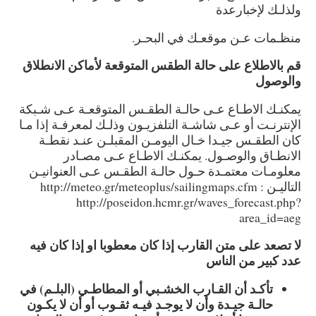
ولذلـك لإخبارعدة
منظـمات عـن موقعـك في البحـر.
قم بالاطلاع على حالة الطقس المتوقعة لأماكن الانطلاق
والوصول
يمكنـك الاطـاع عـى حالـة الطقـس المتوقعـة عـى شـبكة
الإنترنـت أو عـى شاشـة التلفزيـون وذلـك لمعرفـة إذا مـا
كان الطقـس جيـدا خـال اليومـن المقبلـن عنـد نقطـة
الانطـاق والوصـول. يمكنـك الاطـاع عـى مصـادر
معلومـات معتمـدة حـول حالـة الطقـس عـى العنوانيـن
التاليـن : http://meteo.gr/meteoplus/sailingmaps.cfm
http://poseidon.hcmr.gr/waves_forecast.php?
area_id=aeg
لا تصعد على متن القارب إذا كان معطوبا او إذا كان فيه
عدد كبير من الناس
تأكـد أن القـارب الخشـبي أو المطاطـي (البلـم) في
حالـة جيـدة وأن لا يوجـد فيـه ثقـوب أو أن لا يكـون