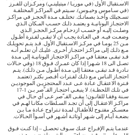
الاسـتقبال الأول (في موريـا / ميتيلينـي) ومركـزان للفـرز
(في سـاموس وخيـوس). سـيتم في المراكـز المختلفـة
تسـجيلك وأخـذ بصماتـك. تختلـف مـدة الحجـز في مراكـز
الاحتجـاز اليونانيـة و يعتمـد ذلـك حسـب المـكان الـذي
وصلـت إليـه أو حسـب ازدحـام مركـز الحجـز الـذي
وضعـت فيـه. في العـادة يجـب أن لا تبقـى لفـترة أطـول
مـن 25 يومـا في مركـز الاسـتقبال الأول. قـد يتـم تحويلـك
مـع ذلـك إلى مراكـز احتجـاز أخـرى. عليـك أن تعلـم أنـه
قـد تبقـى معتقـا في مراكـز الاحتجـاز اليونانيـة إلى مـدة
تصـل الى 18 شـهرا إذا كان عمـرك فـوق 18 (وفي حـالات
نـادرة قـد تبقـى معتقـا إلى مـدة أطـول مـن ذلـك). يتـم
احتجـاز النـاس مـع ذلـك لفـترات أقـصر بكثـر (تعتمـد
فـترة الاعتقـال عـادة عـى عـدد المحتجزيـن الموجوديـن
في تلـك اللحظـة). لا ينبغـي احتجـاز القـ ّصر بـن 1-17
سـنة وفقـا للقانـون! يبقـى القـ ّصر عـى أي حـال في
مراكـز الاعتقـال إلى أن تجـد السـلطات مكانـا لهـم في
معسـكر مفتـوح للأطفـال لمـدة تـتراوح عـادة مـا بـن
بضعـة أيـام إلى شـهر أوثاثـة أشـهر في أسـوأ الحـالات.
عندمـا يتـم الإفـراج عنـك سـوف تحصـل – إذا كنـت فـوق
18 – علـى “ورقـة بيضـاء” مـن الشـرطة. تنـص هـذه