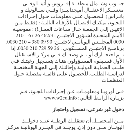
جنــوب وشــمال منطقــة إفــروس و أثينــا وفــي
معســكر الاعتقــال أميجداليــزا وفــي ســالونيك و
باتـراس). للحصـول علـى معلومـات حـول إجـراءات
اللجـوء، يمكنـك الاتصـال بالأرقـام التاليـة : (فقـط مـن
الاثنيـن إلـى الجمعـة خـال سـاعات العمـل!) : مفوضيـة
الأمـم المتحـدة لشـؤون الاجئيــن : 462/3 26 67 – 210 –
0030 المجلــس اليونانــي لاجئيــن: 90 09 380 – 210 0030.
برنامــج الاجئيــن المســكوني : 26 59 729 210 0030. إذا
تــم احتجــازك أو تــم وضعــك فــي مركـز الاسـتقبال
الأول فسـيقوم المسـؤولون هنـاك بتسـجيل رغبتـك فـي
طلـب الحمايـة الدوليـة وإحالتـك إلـى الجهـة المختصـة
لدراسـة الطلـب. للحصـول علـى قائمـة مفصلـة حـول
المنظمـات
فـي أوروبـا ومعلومـات عـن إجـراءات اللجـوء، قـم
بزيـارة الرابـط التالـي: www.w2eu.info
دخول غير شرعي: تسجيل واحتجاز
مــن المحتمــل أن تعتقلــك الرطــة عنــد دخولــك
اليونــان مــن دون إذن. يوجــد في الجــزر اليونانيـة مركـز