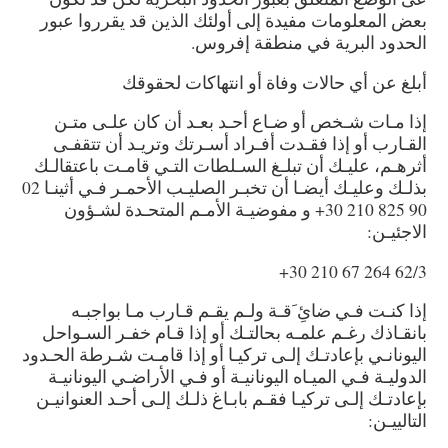
بعض
المعلومات مفيدة إلى أولئك الذين قد يقرروا عبور
الحدود البرية في منطقة إفروس.
أبلغ عن أي حالات وفاة أو انتهاكات لحقوقك
إذا مـات شـخص أو ضـاع أحـد بعـد أن كان علـى متـن
القـارب أو إذا فقـدت أفـراد أسـرتك وتريـد أن تتقفـى
أثرهـم، عليـك أن تبلـغ السـلطات التـي قامـت باعتقالـك
بذلـك وعليـك أيضـا أن تخبـر الصليـب الأحمـر فـي أثينـا 02
90 825 210 30+ و مفوضيـة الأمـم المتحـدة لشـؤون
الاجئيـن:
62/3 264 67 210 30+
إذا كنـت فـي ضائِ َقـة ولـم يقـم قـارب مـا بواجبـه
بانقـاذك رغـم علمـه بحالتـك أو إذا قـام خفـر السـواحل
اليونانـي بإعادتـك إلـى تركيـا أو إذا قامـت شـرطة الحـدود
الدوليـة فـي الميـاه اليونانيـة أو فـي الأراضـي اليونانيـة
بإعادتـك إلـى تركيـا فقـم بابـاغ ذلـك إلـى أحـد العنوانيـن
التالييـن: