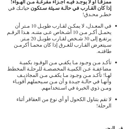
ممزقـا أو لا يوجـد فيـه أجـزاء مفرغـة مـن الهـواء!
إذا كان القـارب في حالـة سـيئة سـتكون
حياتـك في
خطـر محـدق!
في المعـدل، لا يمكـن لقـارب طويـل 10 مـتر أن
يحمـل أكـر مـن 10 أشـخاص عـى متنـه. هـذا الرقـم
يرتفـع إلى 30 شـخص لقـارب طويـل 20 مـتر.
سـيتعرض القـارب للغـرق إذا كان محمـا أكرمـن
طاقتـه.
تأكـد مـن وجـود مـا يكفـي مـن الوقـود بكميـة
مضاعفـة عـن الكميـة المخصصـة للرحلـة المخطط
لهـا! تأكـد مـن وجـود مـا يكفـي مـن المجاذيـف
وأنهـا في حالـة جيـدة و أن مـن سـيحملهم أقويـاء
ومـن ذوي الخبرة في اسـتخدامهم.
لا تقم بتناول الكحول أو أي نوع من العقاقر أثناء
الرحلة!
في البحر