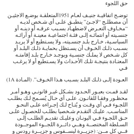
حق اللجوء
توضـح اتفاقيـة جنيـف لعـام 1951المتعلقـة بوضـع الاجئيـن
أن مصطلـح “لاجـئ” ينطبـق علـى أي شـخص لديـه
“مخـاوف التعـرض لاضطهـاد بسـبب عرقـه أو دينـه أو
جنسـيته أو انتمائـه إلـى فئـة اجتماعيـة معينـة أو آرائـه
السياسـية، خـارج بلـد جنسـيته، ولا يسـتطيع أو لا يريـد
بسـبب ذلـك الخـوف أن يسـتظل بحمايـة ذلـك البلـد أو
كل شـخص لا يملـك جنسـية ويوجـد خـارج بلـد إقامتـه
المعتـادة بنتيجـة تلـك الأحـداث ولا يسـتطيع أو لا يرغـب
فـي
العـودة إلـى ذلـك البلـد بسـبب هـذا الخـوف”. (المـادة 1A)
لقـد قمـت بعبـور الحـدود بشـكل غيـر قانونـي وهـو أمـر
محظـور وفقـا للقانـون. علـى أي حـال يُسـمح لـك بطلـب
اللجـوء فـي أي وقـت و يُتـاح لـك إجـراءه علـى النحـو
المناسـب. عليـك التقـدم شـخصيا بطلـب للحصـول علـى
حـق اللجـوء فـي اليونـان وعليـك تقديـم الطلـب إلـى
السـلطة المختصــة وهــي دائــرة اللجــوء الموجــودة
فــي كل مــن: (جزيــرة ليســفوس و جزيــرة رودس و