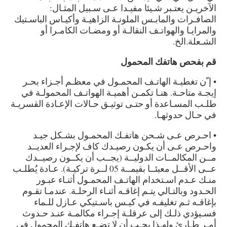
الآخريـن يعتـبر شـيئا مفيـدا عـى سـبيل المثـال:
الصافـرات والمابـس الملونـة الزاهيـة وأكيـاس الباسـتيك
والمرايـا والهواتـف النقالـة أو ومضـات الكامـرا أو
الشـعلة.الخ.
قم بفحص هاتفك المحمول
• إ ّن تغطيـة الهاتـف المحمـول في معظـم أجـزاء بحـر
إيجـة متاحـة. هنـا تكمـن أهميـة الهواتـف المحمولـة في
طلـب المسـاعدة أو حتـى توثيـق حـالات الإعـادة القسريـة
في حـال حدوثهـا.
• احـرص عـى شـحن هاتفـك المحمـول بشـكل جيـد
واحـرص عـى أن يكـون رصيـدك كاف لإجـراء العديــد
مــن المكالمــات الدوليــة (يجــب أن يكــون رصيــدك
عــى الأقــل معبئــا بقيمــة 05 لــرة تركيـة). عـادة يُطلـب
منـك عـدم اسـتخدام الهاتـف المحمـول أثنـاء عبـور
الحـدود وبالتـالي يتـم إغاقـه أثنـاء الرحلـة. عندمـا تقـوم
بإغاقـه ثـم تغليفـه في كيـس باسـتيكي عـازل للـماء
فسـيؤدي ذلـك إلى عرقلـة إجـراء مكالمـة عنـد حـدوث
أمـر طـارئ ولهـذا يجـب أن لا تضـع هاتفـك المحمول في