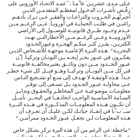
عـلى مـدى عشريـن َعا ًمـا ، َ َعمـد الاتحـاد الأوروبي على
َرفْـض تأشـرات الدخـول لمعظـم المتقدمـن الذيـن
أجبرتْهـم الحـروب والنزاعـات والفقـر عـى تـرك بادهـم
راغبـن في طلـب الحمايـة في أوروبـا. عــى الرغــم مــن
عــدم وجــود طــرق قانونيــة للوصــول إلى الأراضي
الأوروبيــة وعــى الرغــم مــن الأخطارالتـي تهـدد
الكثريـن، يقـرر كثـر منكـم الهجـرة وعبورالحـدود
البحريـة*. هـذه النـرة الإعاميـة موجهـة للأشـخاص الذيـن
يفكـرون في عبـور بحـر إيجـه بـن اليونـان وتركيـا. إ ّن
عبـور الحــدود مــن دون وثائــق يعتبرمخالفــة قانونيــة
في كل مــن اليونــان وتركيــا وهــو قبــل كل شيء خطـر
جـداً. هـذه الوثيقـة لا تهـدف إلى منـع أو تشـجيع النـاس
عـى محاولـة عبـور الحـدود بـل تسـعى إلى توفـر
معلومـات موضوعيـة عـن المخاطـر والحقـوق وتدابـر
السـامة الأساسـية الواجـب اتخاذهــا في البحــر. نأمــل
أن تكــون هــذه المعلومــات المذكــورة في هــذه النــرة
َســ َب ًبا في إنقــاذ حياتـك لكـن عليـك أن تعـرف أن
هـذه المعلومـات لـن تجعـل عبـور الحـدود ممرآمـن.*
*ماحظة:عى الرغم من أن هذه النرة تركز بشكل خاص
عى الوضع المتعلق بعبور الحدود البحرية لكن قد تكون