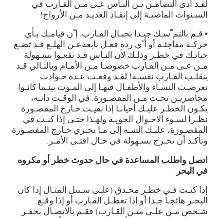
لقـد أدى التضامـن بـن النـاس عـى مـن القـارب في
السـنوات الماضيـة إلى إنقـاذ العديـد مـن الأرواح!
• قـم بالتم ّسـك جيـدا بحبـال القـارب. إ ّن قيامـك بـأي
حركـة مفاجئـة أو أ ّي ردة فعـل نابعةعـن الهلـع قـد تضـع
حياتـك في خطـر وذلـك لأن النـاس قـد يقعـوا بسـهولة
مـن عـى مـن القـارب خصوصـا مـن الأمـام وبالتـالي قـد
ينقلـب القـارب نفسـه! لقـد وقعـت عـدة حـوادث
تعرضـت النسـاء والأطفـال فيهـا إلى المـوت بينـما كانـوا
محاصريـن تحـت مـن المقصـورة. في الوقـت ذاتـه،
يكـون الخطـر عليـك أحيانـا إذا بقيـت خـارج المقصـورة
نظـرا لسـوء الاحـوال الجويـة ولهـذا حتـى إذا كنـت في
المقصـورة، عليـك التنبـه إلى مـا يجـري خـارج المقصـورة
وتأكـد أن تخـرج بسـهولة في حـال اقتـى الأمـر.
اتصل واطلب المساعدة في حال حدوث خطر أو مكروه
في البحر
إذا كنـت فـي خطـر محـدق (علـى سـبيل المثـال إذا كان
البحـر هائجـا جـدا أو إذا تعطـل القـارب أو إذا وقـع
شـخص مـن علـى متـن القـارب) فقـم بالاتصـال بخفـر