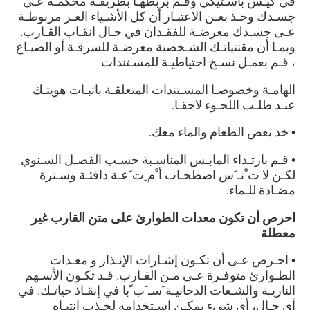
في كيـس باسـتيكي وقـم بربطهـا بطريقـة محكمـة عـى
جسـدك وخـذ بعـن الاعتبـار أن كل الأشـياء الغـر مربوطـة
عـى جسـدك معرضـة للفقـدان في حـال انقـاب القـارب.
وبمـا أن مقتنياتـك الشـخصية معرضـة للسرقـة أو الضيـاع
، قـم بعمـل نسـخ احتياطيـة للمسـتندات
الهامـة وخصوصـا المسـتندات المتعلقـة باثبـات هويتـك
عنـد طلـب اللجـوء لاحقـا.
• خذ بعض الطعام والماء معك.
•
قـم بارتـداء المابـس المناسـبة حسـب الفصـل السـنوي
لكـن لا ت
ْ
نـ
َ
س اصطحـاب أ
ْ
م
ِ
ت
َ
عـة دافئـة
وسـترة
مضـادة للـماء.
احرص أن تكون معدات الطوارئ على متن القارب غير
معطلة
• احـرص عـى أن تكـون إشـارات الإنـذار و معـدات
الطـوارئ متوفـرة عـى مـن القـارب. قـد تكـون الأسـهم
الناريـة والشـعات الدخانيـة َسـ َب ًبا في إنقـاذ حياتـك. في
أي حـال، أي شيء يمكـن اسـتخدامه لجـذب انتبـاه