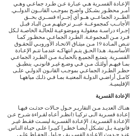
الإعـادة القسـرية هـي عبـارة عـن طـرد جماعـي وهـي
أمـر محظـور بشـكل واضـح بموجـب القانــون الدولــي.
الطــرد الجماعــي هــو أي إجــراء قســري بحــق
الأجانــب كمجموعــة عبــر ترحيلهـم مـن البـاد قبـل
إجـراء دراسـة معقولـة وموضوعيـة للحالـة الخاصـة لـكل
فـرد مـن المجموعـة. الطـرد الجماعـي محظـور كمـا
تنـص المـادة 19 مـن ميثـاق الاتحـاد الأوروبـي للحقـوق
الأساسـية. هـذا الحـق يتـم انتهاكـه عندمـا تتـم الإعـادة
القسـرية. يتمتـع الجميـع بالحمايـة مـن الطـرد الجماعـي
بمـا فيهـم أولئـك مـن فـي وضـع غيـر قانونـي. ينطبـق
حظـر الطـرد الجماعـي بموجـب القانـون الدولـي علـى
كامـل أراضـي الدولـة المعنيـة بمـا فـي ذلـك مياههـا
الإقليميـة.
الإعادة القسرية
هنـاك العديـد مـن التقاريـر حـول حـالات حدثـت فيهـا
إعـادة قسـرية الـى تركيـا (انظـر أعـاه لقـراءة شـرح عـن
الإعـادة القسـرية). الإعـادة القسـرية ليسـت فقـط غيـر
قانونيـة بـل تشـكل أيضـا خطـرا كبيـرا علـى حيـاة النـاس.
عنـد حـدوث الإعـادة القسـرية ، حـاول الحفـاظ علـى