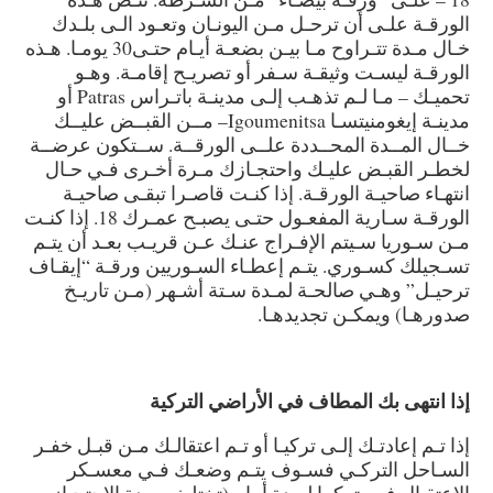
الورقـة علـى أن ترحـل مـن اليونـان وتعـود الـى بلـدك
خـال مـدة تتـراوح مـا بيـن بضعـة أيـام حتـى30 يومـا. هـذه
الورقـة ليسـت وثيقـة سـفر أو تصريـح إقامـة. وهـو
تحميـك – مـا لـم تذهـب إلـى مدينـة باتـراس Patras أو
مدينـة إيغومنيتسـا Igoumenitsa– مــن القبــض عليــك
خــال المــدة المحــددة علــى الورقــة. ســتكون عرضــة
لخطـر القبـض عليـك واحتجـازك مـرة أخـرى فـي حـال
انتهـاء صاحيـة الورقـة. إذا كنـت قاصـرا تبقـى صاحيـة
الورقـة سـارية المفعـول حتـى يصبـح عمـرك 18. إذا كنـت
مـن سـوريا سـيتم الإفـراج عنـك عـن قريـب بعـد أن يتـم
تسـجيلك كسـوري. يتـم إعطـاء السـوريين ورقـة “إيقـاف
ترحيـل” وهـي صالحـة لمـدة سـتة أشـهر (مـن تاريـخ
صدورهـا) ويمكـن تجديدهـا.
إذا انتهى بك المطاف في الأراضي التركية
إذا تـم إعادتـك إلـى تركيـا أو تـم اعتقالـك مـن قبـل خفـر
السـاحل التركـي فسـوف يتـم وضعـك فـي معسـكر
الاعتقـال فـي تركيـا لعـدة أيـام (تختلـف مـدة الاحتجـاز