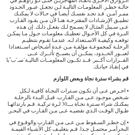
الـزوارق الأخـرى بانقـاذ المهاجريـن حتـى لـو رأوهـم في
حالـة خطـر. المعلومـات التاليـة لـن تجعـل عبـور الحـدود
ممـر آمـن. قـد تجـد نفسـك أيضـا في حـالات لا يمكنـك
تطبيـق الإرشـادات المقترحـة هنـا لأن مـن يقـود القـارب
عـى سـبيل المثـال لا يسـمح لـك بفعـل ذلـك. إن هـذه
النـرة في كل الأحـوال تعطيـك معلومـات حـول مـا يمكـن
توقعـه وكيفيـة الاسـتعداد لـه. عندمـا تقـوم بتنظيـم
الرحلـة كمجموعـة مؤلفـة مـن عـدة أشـخاص اســتعدادا
لعبــور الحــدود، يمكــن أن يصبــح تأثــرك عــى
القــرارات أكــبر. قــد تكــون المعلومــات التاليـة
َ
سـ
َ
ب
ً
با
في إنقـاذ حياتـك.
قم بشراء سترة نجاة وبعض اللوازم
•
احـرص عـى أن تكـون سـترات النجـاة كافيـة لـكل
شـخص موجـود عـى مـن القـارب. قبـل البـدء بالرحلـة
يمكنـك شراء سـترة نجـاة بـــ30 لـرة تركيـة. قـم بارتدائهـا
طـوال الوقـت الـذي تقضيـه عـى مـن القـارب في البحـر.
• إن خطـر السـقوط مـن عـى مـن القـارب والوقـوع في
البحرأمـر محتمـل جـدا. قـم بتغليـف كل الأشـياء القيمـة