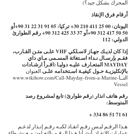
المحرك بشكل جيد؟)
أرقام فرق الإنقاذ
اليونان: 00 25 411 210 30+ تركيا: 05 91 31 22 31 90+أو
50 50 417 312 90+أو 37 33 425 312 90+ رقم الطوارئ
الدولي: 112
إذا كان لديـك جهـاز لاسـلكي VHF علـى متـن القـارب،
فقـم بإرسـال نـداء اسـتغاثة المسـمى مـاي داي
MAYDAY المتعـارف عليـه دوليـا (اقـرأ ارشـادات
بالإنكليزيـة حـول كيفيـة اسـتخدامه علـى
العنوان
التــا
www.wikihow.com/Call-Mayday-from-a-Marine-
Vessel
رقم هاتف انذار (رقم طوارئ) تابع لمشروع رصد
المتوسط:
61 71 51 86 334 +
هـذا الرقـم ليـس رقـم انقـاذ لكنـه رقـم إنـذار لدعـم
عمليـات الإنقـاذ. أنشـأنا هـذا الرقـم بالتعـاون مـع نشـطاء