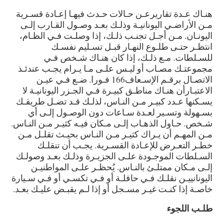
هنـاك عـدة تقاريرعـن حـالات حـدث فيهـا إعـادة قسـرية
مـن الأراضـي اليونانيـة وذلـك بعـد وصـول القـارب إلـى
اليونـان. مـن أجـل تجنـب ذلـك، إذا وصلـت فـي الظـام،
انتظـر حتـى طلـوع النهـار قبـل تسـليم نفسـك
للسـلطات. مـع ذلـك، إذا كان هنـاك شـخص فـي
مجموعتـك مصـاب أو ليـس علـى مـا يـرام يجـب عندئـذ
الاتصـال برقـم الإسـعاف166 فـورا. ضـع فـي عيـن
الاعتبـارأن هنـاك مناطـق كبيـرة فـي الجـزر اليونانيـة لا
يسـكنها عـدد كبيـر مـن النـاس، لذلـك قـد تضـل طريقـك
بسـهولة وتسـير لعـدة سـاعات دون الوصـول إلـى أي
شـخص. حـاول الذهـاب إلـى مـكان فيـه كثيـر مـن النـاس.
مـن المهـم أن يـراك كثيـر مـن النـاس بحيـث تقلـل مـن
خطـر التعـرض للإعـادة القسـرية. يجـب أن تنقلـك
السـلطات الموجـودة علـى الجزيـرة وذلـك بعـد وصولـك
إلـى مـكان ممتلـئ بالنـاس. يُحظـر علـى المواطنيـن
اليونانييـن نقلـك فـي حافلـة أو فـي تكسـي أو فـي سـيارة
خاصـة إذا كنـت غيـر مسـجل أو إذا لـم يقبـض عليـك بعـد.
طلـب اللجوء