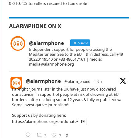
08/10: 25 travellers rescued to Lanzarote
ALARMPHONE ON X
@alarmphone
Suivre
Independent support for people crossing the
Mediterranean Sea to the EU | If in distress, call +49
30220119540 or +33 486517161 | media:
media@alarmphone.org
@alarmphone
@alarm_phone
·
9h
Far-right "journalists" in the UK have just now discovered
our activism in support of people at risk of drowning at EU
borders - after us doing so for 12 years & fully in public view.
Some investigative journalism!
Support us by donating here:
https://alarmphone.org/en/donate/
X
3
7