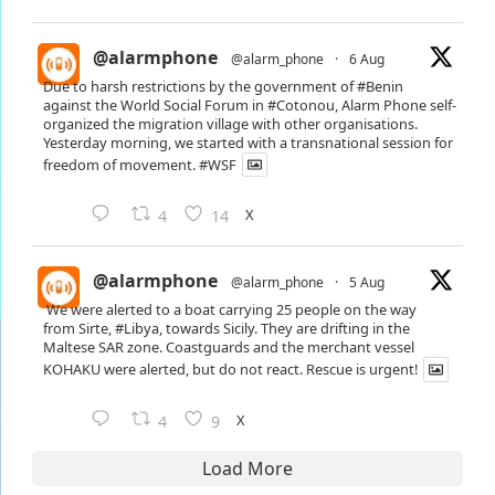
@alarmphone
@alarm_phone
·
6 Aug
Due to harsh restrictions by the government of
#Benin
against the World Social Forum in
#Cotonou
, Alarm Phone self-
organized the migration village with other organisations.
Yesterday morning, we started with a transnational session for
freedom of movement.
#WSF
X
4
14
@alarmphone
@alarm_phone
·
5 Aug
We were alerted to a boat carrying 25 people on the way
from Sirte,
#Libya
, towards Sicily. They are drifting in the
Maltese SAR zone. Coastguards and the merchant vessel
KOHAKU were alerted, but do not react. Rescue is urgent!
X
4
9
Load More