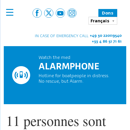
Dons
Français
+49 30 220119540
IN CASE OF EMERGENCY CALL
+33 4 86 51 71 61
Watch the med
ALARMPHONE
Hotline for boatpeople in distress.
No rescue, but Alarm.
11 personnes sont